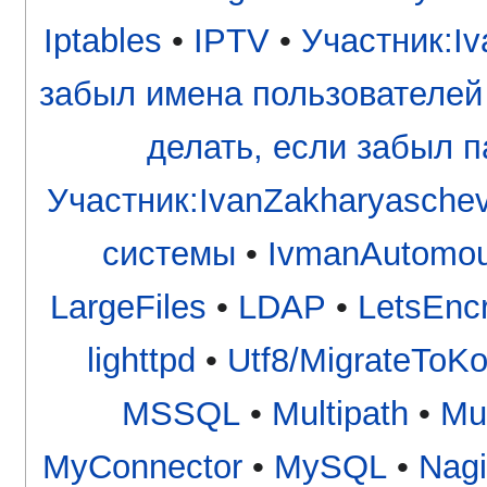
Iptables
•
IPTV
•
Участник:Iv
забыл имена пользователей
делать, если забыл па
Участник:IvanZakharyaschev
системы
•
IvmanAutomou
LargeFiles
•
LDAP
•
LetsEnc
lighttpd
•
Utf8/MigrateToKo
MSSQL
•
Multipath
•
Mu
MyConnector
•
MySQL
•
Nagi