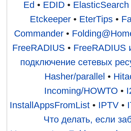
Ed
•
EDID
•
ElasticSearch
Etckeeper
•
EterTips
•
Fa
Commander
•
Folding@Hom
FreeRADIUS
•
FreeRADIUS и
подключение сетевых рес
Hasher/parallel
•
Hita
Incoming/HOWTO
•
I
InstallAppsFromList
•
IPTV
•
I
Что делать, если з