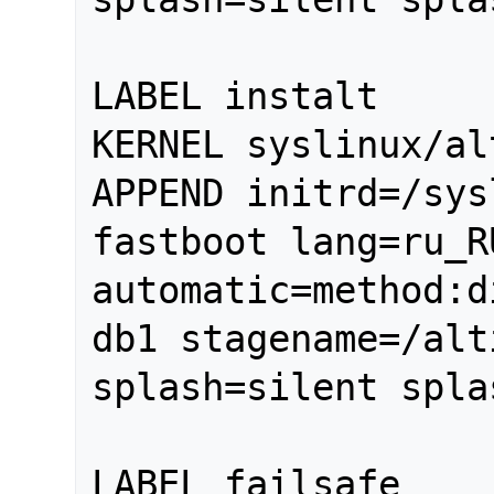
LABEL instalt

KERNEL syslinux/al
APPEND initrd=/sys
fastboot lang=ru_R
automatic=method:d
db1 stagename=/alt
splash=silent spla
LABEL failsafe
