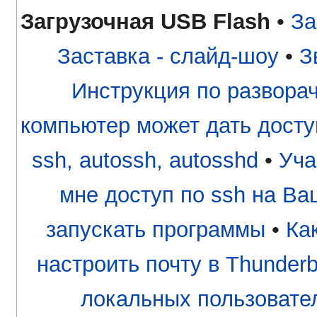
Загрузочная USB Flash
•
За
Заставка - слайд-шоу
•
З
Инструкция по разворачи
компьютер может дать досту
ssh, autossh, autosshd
•
Уча
мне доступ по ssh на В
запускать программы
•
Ка
настроить почту в Thunderb
локальных пользовате