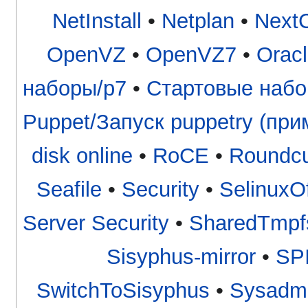
NetInstall
•
Netplan
•
NextC
OpenVZ
•
OpenVZ7
•
Orac
наборы/p7
•
Стартовые набо
Puppet/Запуск puppetry (приме
disk online
•
RoCE
•
Roundc
Seafile
•
Security
•
SelinuxOf
Server Security
•
SharedTmpf
Sisyphus-mirror
•
SP
SwitchToSisyphus
•
Sysadm