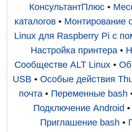
КонсультантПлюс
•
Мес
каталогов
•
Монтирование о
Linux для Raspberry Pi с
Настройка принтера
•
Н
Сообществе ALT Linux
•
Об
USB
•
Особые действия Thu
почта
•
Переменные bash
Подключение Android
Приглашение bash
•