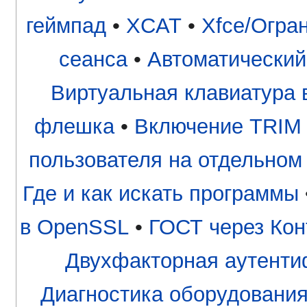
геймпад
•
XCAT
•
Xfce/Огра
сеанса
•
Автоматический
Виртуальная клавиатура в
флешка
•
Включение TRIM 
пользователя на отдельном
Где и как искать программы
в OpenSSL
•
ГОСТ через Кон
Двухфакторная аутентиф
Диагностика оборудования