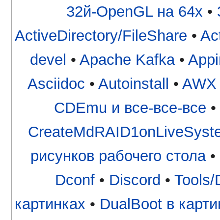
32й-OpenGL на 64x
•
ActiveDirectory/FileShare
•
Ac
devel
•
Apache Kafka
•
App
Asciidoc
•
Autoinstall
•
AWX
CDEmu и все-все-все
CreateMdRAID1onLiveSyst
рисунков рабочего стола
•
Dconf
•
Discord
•
Tools/
картинках
•
DualBoot в карт