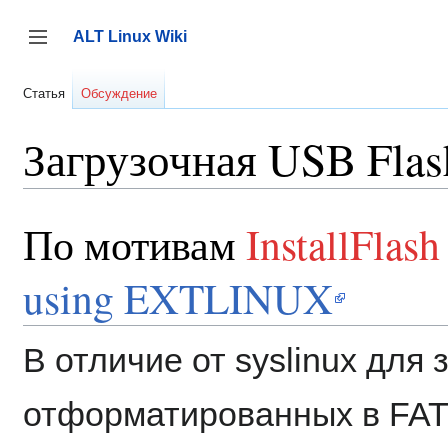
Перейти
к
ALT Linux Wiki
содержанию
Переключить боковую панель
Статья
Обсуждение
Загрузочная USB Flas
По мотивам
InstallFlash
using EXTLINUX
В отличие от syslinux для 
отформатированных в FAT, 