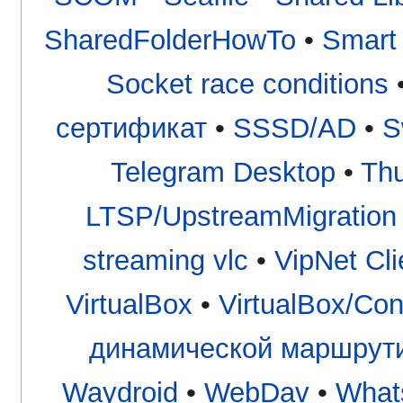
SharedFolderHowTo
•
Smart
Socket race conditions
сертификат
•
SSSD/AD
•
S
Telegram Desktop
•
Thu
LTSP/UpstreamMigration
streaming vlc
•
VipNet Cli
VirtualBox
•
VirtualBox/Con
динамической маршрут
Waydroid
•
WebDav
•
What