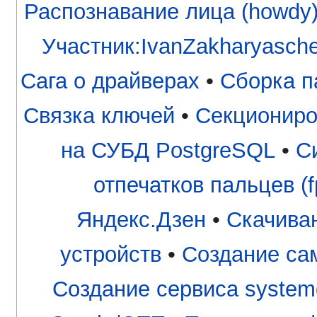
Распознавание лица (howdy
Участник:IvanZakharyasch
Сага о драйверах
•
Сборка п
Связка ключей
•
Секциониро
на СУБД PostgreSQL
•
С
отпечатков пальцев (fp
Яндекс.Дзен
•
Скачива
устройств
•
Создание са
Создание сервиса system