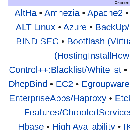
Систем
AltHa
•
Amnezia
•
Apache2
ALT Linux
•
Azure
•
BackUp
BIND SEC
•
Bootflash (Virtu
(HostingInstallHow
Control++:Blacklist/Whitelist
•
DhcpBind
•
EC2
•
Egroupware
EnterpriseApps/Haproxy
•
Etc
Features/ChrootedService
Hbase
•
High Availability
•
I