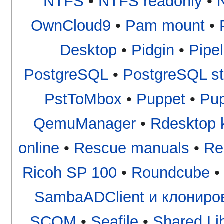
NTFS
•
NTFS readonly
•
OwnCloud9
•
Pam mount
•
Desktop
•
Pidgin
•
Pipel
PostgreSQL
•
PostgreSQL st
PstToMbox
•
Puppet
•
Pup
QemuManager
•
Rdesktop 
online
•
Rescue manuals
•
Re
Ricoh SP 100
•
Roundcube
SambaADClient и клониро
SCOM
•
Seafile
•
Shared Li