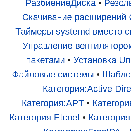
РазбиениеДиска
•
Резол
Скачивание расширений 
Таймеры systemd вместо c
Управление вентиляторо
пакетами
•
Установка Uni
Файловые системы
•
Шабло
Категория:Active Dire
Категория:APT
•
Категори
Категория:Etcnet
•
Категория