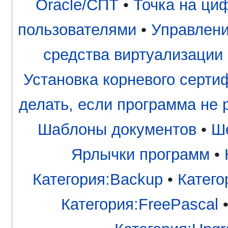
Oracle/СПТ
•
Точка на ци
пользователями
•
Управлени
средства виртуализации
Установка корневого серти
делать, если программа не 
Шаблоны документов
•
Ше
Ярлычки программ
•
Категория:Backup
•
Катего
Категория:FreePascal