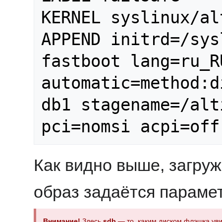
KERNEL syslinux/al
APPEND initrd=/sys
fastboot lang=ru_R
automatic=method:d
db1 stagename=/alt
Как видно выше, загру
образ задаётся парам
Внимание!
Здесь
sdb
— то, каким диском флэшка уви