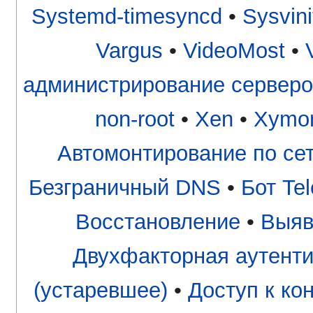
Systemd-timesyncd
•
Sysvini
Vargus
•
VideoMost
•
администрирование серверо
non-root
•
Xen
•
Xymo
Автомонтирование по се
Безграничный DNS
•
Бот Te
Восстановление
•
Выяв
Двухфакторная аутент
(устаревшее)
•
Доступ к ко