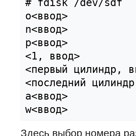
# fdisk /dev/sdf

o<ввод>

n<ввод>

p<ввод>

<1, ввод>

<первый цилиндр, вв
<последний цилиндр
a<ввод>

Здесь выбор номера ра