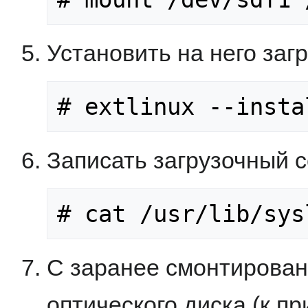
Установить на него загр
# extlinux --insta
Записать загрузочный с
# cat /usr/lib/sys
С заранее смонтирован
оптического диска (к п