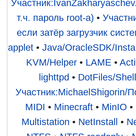
Участник:IvanZakharyaschev
т.ч. пароль root-а)
•
Участни
если затёр загрузчик сист
applet
•
Java/OracleSDK/Instal
KVM/Helper
•
LAME
•
Act
lighttpd
•
DotFiles/Shel
Участник:MichaelShigorin/
MIDI
•
Minecraft
•
MinIO
•
Multistation
•
NetInstall
•
N