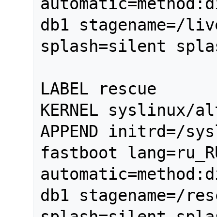
automatic=method:d
db1 stagename=/liv
splash=silent spla
LABEL rescue

KERNEL syslinux/al
APPEND initrd=/sys
fastboot lang=ru_R
automatic=method:d
db1 stagename=/res
splash=silent spla