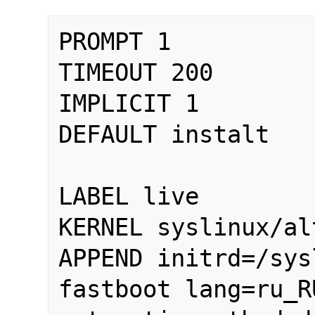
PROMPT 1

TIMEOUT 200

IMPLICIT 1

DEFAULT instalt

LABEL live

KERNEL syslinux/al
APPEND initrd=/sys
fastboot lang=ru_R