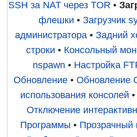
SSH за NAT через TOR
•
Заг
флешки
•
Загрузчик s
администратора
•
Задний х
строки
•
Консольный мон
nspawn
•
Настройка FT
Обновление
•
Обновление 
использования консолей
Отключение интерактивн
Программы
•
Прозрачный 