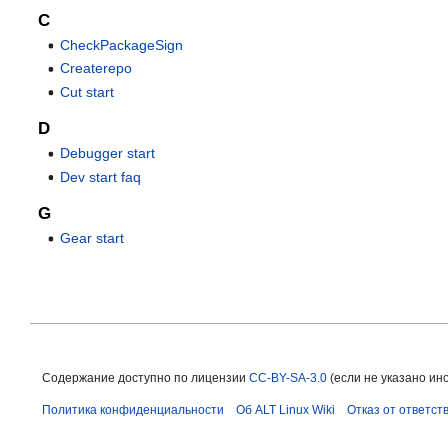
C
CheckPackageSign
Createrepo
Cut start
D
Debugger start
Dev start faq
G
Gear start
Содержание доступно по лицензии
CC-BY-SA-3.0
(если не указано ино
Политика конфиденциальности
Об ALT Linux Wiki
Отказ от ответст