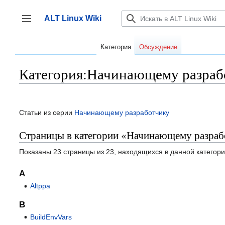
Перейти
к
ALT Linux Wiki
содержанию
Переключить боковую панель
Категория
Обсуждение
Категория:Начинающему разраб
Статьи из серии
Начинающему разработчику
Страницы в категории «Начинающему разра
Показаны 23 страницы из 23, находящихся в данной категори
A
Altppa
B
BuildEnvVars