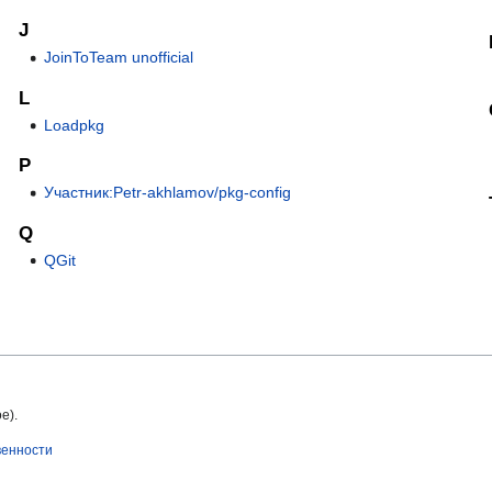
J
JoinToTeam unofficial
L
Loadpkg
P
Участник:Petr-akhlamov/pkg-config
Q
QGit
е).
венности