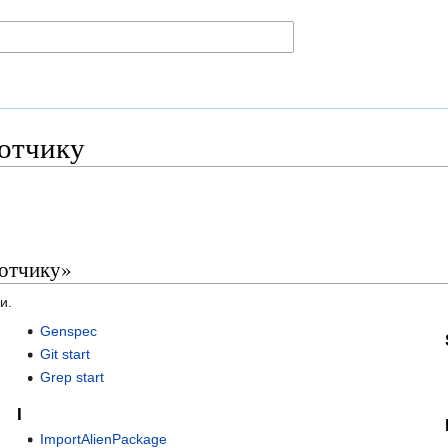
отчику
ботчику»
и.
Genspec
Git start
Grep start
I
ImportAlienPackage