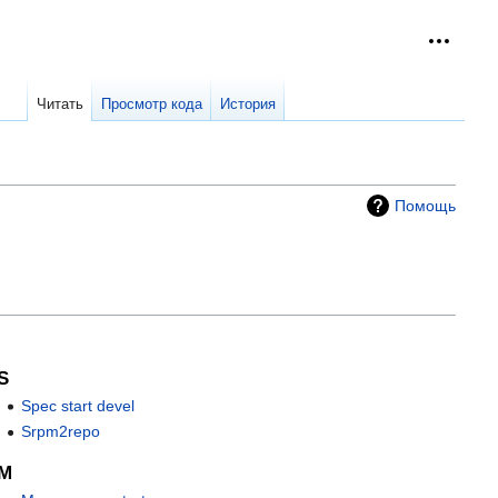
Персон
collap
Читать
Просмотр кода
История
Помощь
S
Spec start devel
Srpm2repo
М