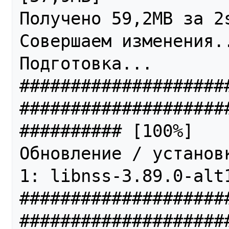
Получено 59,2MB за 2s
Совершаем изменения..
Подготовка...                                                   
####################
####################
########## [100%]

Обновление / установк
1: libnss-3.89.0-alt1                                         
####################
####################