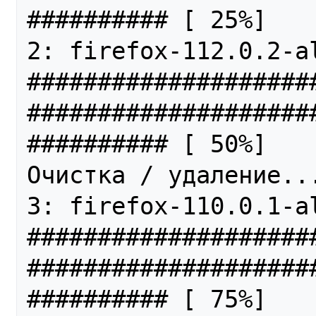
########## [ 25%]

2: firefox-112.0.2-alt0.p10.1                
####################
####################
########## [ 50%]

Очистка / удаление...
3: firefox-110.0.1-alt0.p10.1                
####################
####################
########## [ 75%]
