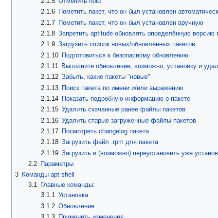
2.1.5
Отменить hold
2.1.6
Пометить пакет, что он был установлен автоматичес
2.1.7
Пометить пакет, что он был установлен вручную
2.1.8
Запретить aptitude обновлять определённую версию 
2.1.9
Загрузить список новых/обновлённых пакетов
2.1.10
Подготовиться к безопасному обновлению
2.1.11
Выполните обновление, возможно, установку и удал
2.1.12
Забыть, какие пакеты "новые"
2.1.13
Поиск пакета по имени и/или выражению
2.1.14
Показать подробную информацию о пакете
2.1.15
Удалить скачанные ранее файлы пакетов
2.1.16
Удалить старые загруженные файлы пакетов
2.1.17
Посмотреть changelog пакета
2.1.18
Загрузить файл .rpm для пакета
2.1.19
Загрузить и (возможно) переустановить уже устано
2.2
Параметры
3
Команды apt-shell
3.1
Главные команды:
3.1.1
Установка
3.1.2
Обновление
3.1.3
Применить изменения