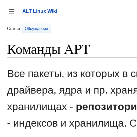
Перейти
к
ALT Linux Wiki
содержанию
Переключить боковую панель
Статья
Обсуждение
Команды APT
Все пакеты, из которых в 
драйвера, ядра и пр. хран
хранилищах -
репозитори
- индексов и хранилища.