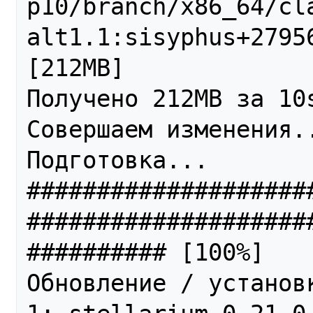
p10/branch/x86_64/cl
alt1.1:sisyphus+27956
[212MB]

Получено 212MB за 10s (20,9MB/s).                                                                         
Совершаем изменения..
Подготовка...                                                   
####################
####################
########## [100%]

Обновление / установк