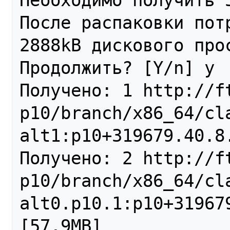
Необходимо получить 5
После распаковки пот
2888kB дискового прос
Продолжить? [Y/n] y

Получено: 1 http://ft
p10/branch/x86_64/cl
alt1:p10+319679.40.8
Получено: 2 http://ft
p10/branch/x86_64/cl
alt0.p10.1:p10+319679
[57,9MB]
