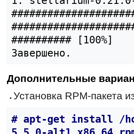
1: stellarium-0.21.0-alt1.1                     
####################
####################
########## [100%]

Дополнительные вариа
Установка RPM-пакета и
# apt-get install /h