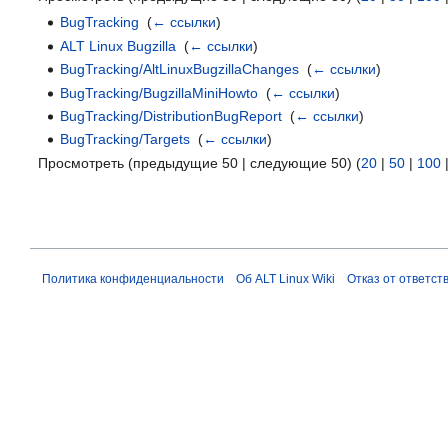
BugTracking
‎
(
← ссылки
)
ALT Linux Bugzilla
‎
(
← ссылки
)
BugTracking/AltLinuxBugzillaChanges
‎
(
← ссылки
)
BugTracking/BugzillaMiniHowto
‎
(
← ссылки
)
BugTracking/DistributionBugReport
‎
(
← ссылки
)
BugTracking/Targets
‎
(
← ссылки
)
Просмотреть (предыдущие 50 | следующие 50) (
20
|
50
|
100
Политика конфиденциальности
Об ALT Linux Wiki
Отказ от ответст