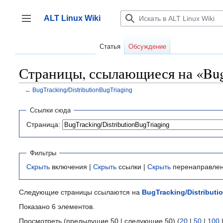
Перейти
к
ALT Linux Wiki
содержанию
Переключить боковую панель
Статья
Обсуждение
Страницы, ссылающиеся на «BugT
←
BugTracking/DistributionBugTriaging
Ссылки сюда
Страница:
Фильтры
Скрыть
включения |
Скрыть
ссылки |
Скрыть
перенаправле
Следующие страницы ссылаются на
BugTracking/Distributi
Показано 6 элементов.
Просмотреть (предыдущие 50 | следующие 50) (
20
|
50
|
100