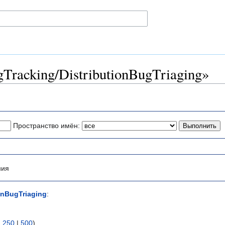
racking/DistributionBugTriaging»
Пространство имён:
ния
onBugTriaging
:
|
250
|
500
)