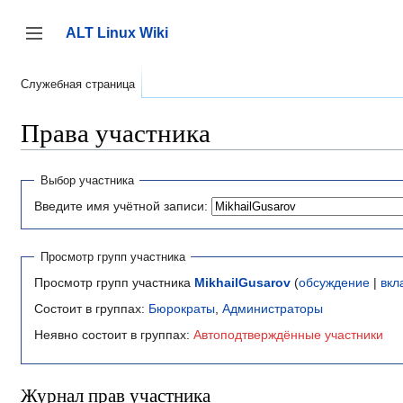
Перейти
к
ALT Linux Wiki
содержанию
Переключить боковую панель
Служебная страница
Права участника
Выбор участника
Введите имя учётной записи:
Просмотр групп участника
Просмотр групп участника
MikhailGusarov
(
обсуждение
|
вкл
Состоит в группах:
Бюрократы
,
Администраторы
Неявно состоит в группах:
Автоподтверждённые участники
Журнал прав участника