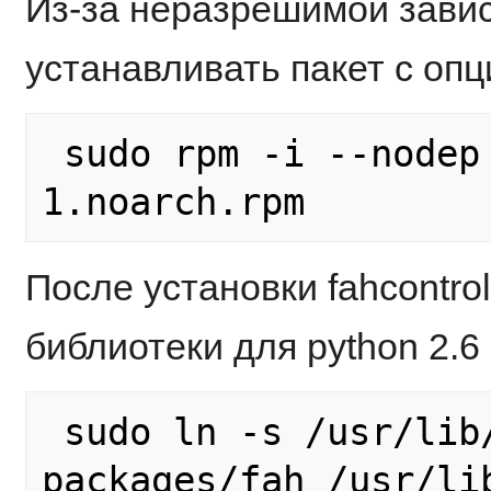
Из-за неразрешимой зави
устанавливать пакет с опц
 sudo rpm -i --nodep fahcontrol-7.4.4-
После установки fahcontro
библиотеки для python 2.6 
 sudo ln -s /usr/lib/python2.6/site-
packages/fah /usr/li