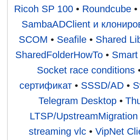
Ricoh SP 100
•
Roundcube
SambaADClient и клониро
SCOM
•
Seafile
•
Shared Li
SharedFolderHowTo
•
Smart
Socket race conditions
сертификат
•
SSSD/AD
•
S
Telegram Desktop
•
Thu
LTSP/UpstreamMigration
streaming vlc
•
VipNet Cli