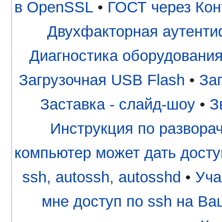
в OpenSSL
•
ГОСТ через Кон
Двухфакторная аутентиф
Диагностика оборудования
Загрузочная USB Flash
•
За
Заставка - слайд-шоу
•
З
Инструкция по разворачи
компьютер может дать досту
ssh, autossh, autosshd
•
Уча
мне доступ по ssh на В