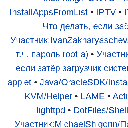
InstallAppsFromList
•
IPTV
•
I
Что делать, если з
Участник:IvanZakharyaschev
т.ч. пароль root-а)
•
Участни
если затёр загрузчик сист
applet
•
Java/OracleSDK/Instal
KVM/Helper
•
LAME
•
Act
lighttpd
•
DotFiles/Shel
Участник:MichaelShigorin/