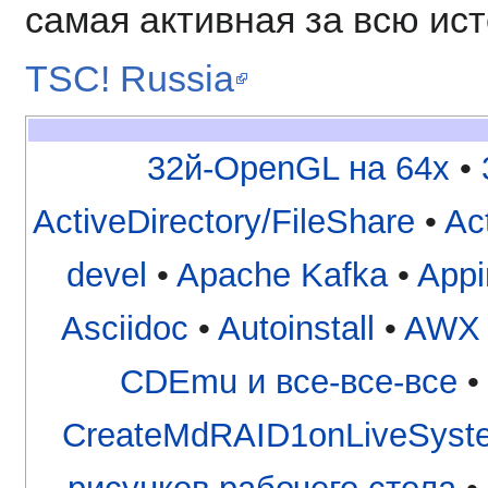
cамая активная за всю и
TSC! Russia
32й-OpenGL на 64x
•
ActiveDirectory/FileShare
•
Ac
devel
•
Apache Kafka
•
App
Asciidoc
•
Autoinstall
•
AWX
CDEmu и все-все-все
CreateMdRAID1onLiveSyst