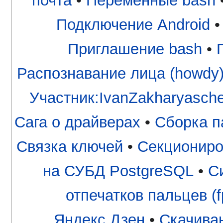
почта
•
Переменные bash
Подключение Android
Приглашение bash
•
Распознавание лица (howdy
Участник:IvanZakharyasch
Сага о драйверах
•
Сборка п
Связка ключей
•
Секциониро
на СУБД PostgreSQL
•
С
отпечатков пальцев (fp
Яндекс.Дзен
•
Скачива