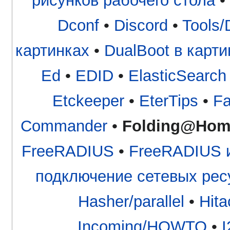
рисунков рабочего стола
•
Dconf
•
Discord
•
Tools/
картинках
•
DualBoot в карт
Ed
•
EDID
•
ElasticSearch
Etckeeper
•
EterTips
•
Fa
Commander
•
Folding@Hom
FreeRADIUS
•
FreeRADIUS и
подключение сетевых рес
Hasher/parallel
•
Hita
Incoming/HOWTO
•
I