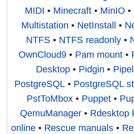
MIDI
•
Minecraft
•
MinIO
•
Multistation
•
NetInstall
•
N
NTFS
•
NTFS readonly
•
OwnCloud9
•
Pam mount
•
Desktop
•
Pidgin
•
Pipel
PostgreSQL
•
PostgreSQL st
PstToMbox
•
Puppet
•
Pup
QemuManager
•
Rdesktop 
online
•
Rescue manuals
•
Re