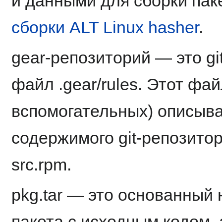
и данными для сборки пак
сборки ALT Linux hasher
.
gear-репозиторий — это g
файл .gear/rules. Этот фа
вспомогательных) описыв
содержимого git-репозитор
src.rpm.
pkg.tar — это основанный 
пакета с исходным кодом, 