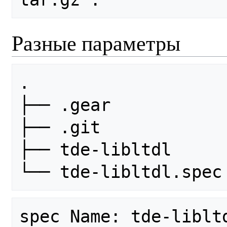
Разные параметры
.

├── .gear

├── .git

├── tde-libltdl

spec Name: tde-libltd