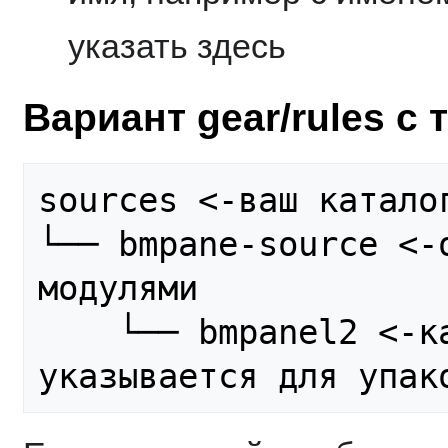
указать здесь
Вариант gear/rules с
sources <-ваш каталог
└── bmpane-source <-о
модулями

    └── bmpanel2 <-каталог, который 