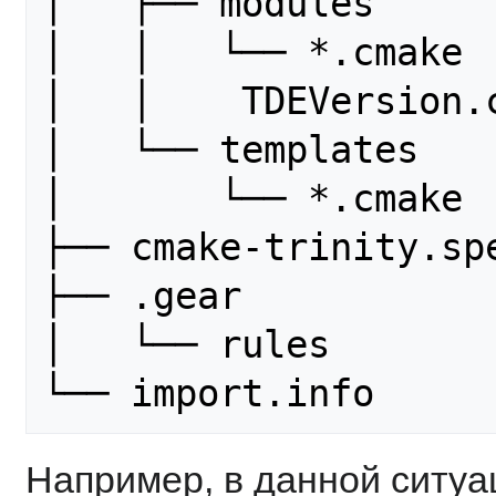
│   ├── modules

│   │   └── *.cmake

│   │    TDEVersion.c
│   └── templates

│       └── *.cmake

├── cmake-trinity.spe
├── .gear

│   └── rules

Например, в данной ситуа