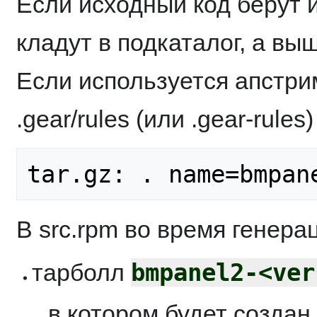
Если исходный код берут из
кладут в подкаталог, а вы
Если используется апстрим
.gear/rules (или .gear-rule
В src.rpm во время генера
bmpanel2-<ver
тарболл
в котором будет создан