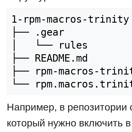
1-rpm-macros-trinity

├── .gear

│   └── rules

├── README.md

├── rpm-macros-trinit
Например, в репозитории 
который нужно включить в