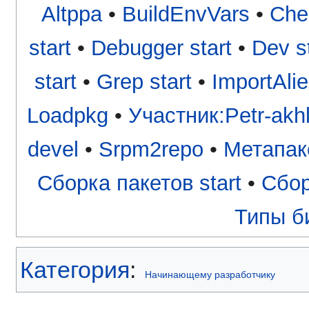
Altppa
•
BuildEnvVars
•
Che
start
•
Debugger start
•
Dev st
start
•
Grep start
•
ImportAli
Loadpkg
•
Участник:Petr-akh
devel
•
Srpm2repo
•
Метапаке
Сборка пакетов start
•
Сбор
Типы би
Категория
:
Начинающему разработчику