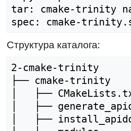
tar: cmake-trinity n
Структура каталога:
2-cmake-trinity

├── cmake-trinity

│   ├── CMakeLists.tx
│   ├── generate_apid
│   ├── install_apido