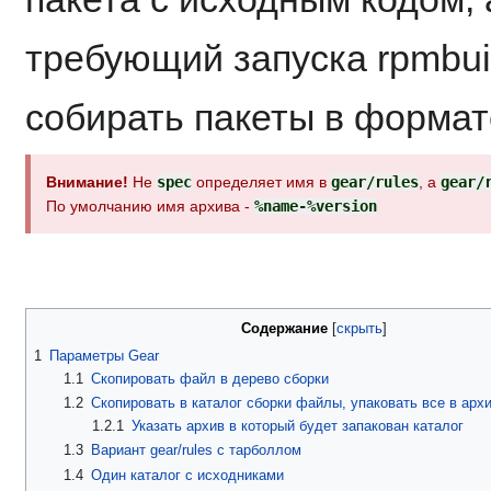
требующий запуска rpmbuil
собирать пакеты в формате
Внимание!
Не
spec
определяет имя в
gear/rules
, а
gear/
По умолчанию имя архива -
%name-%version
Содержание
1
Параметры Gear
1.1
Скопировать файл в дерево сборки
1.2
Скопировать в каталог сборки файлы, упаковать все в архи
1.2.1
Указать архив в который будет запакован каталог
1.3
Вариант gear/rules с тарболлом
1.4
Один каталог с исходниками