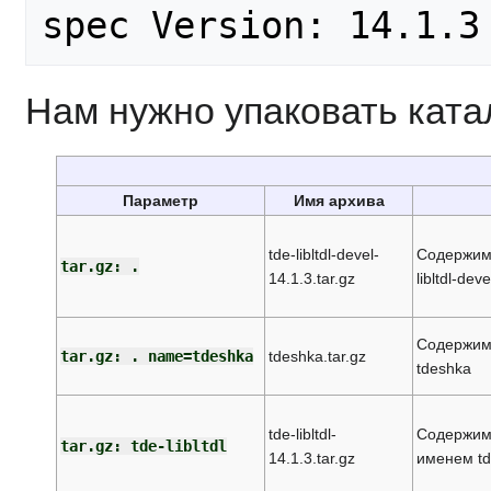
Нам нужно упаковать каталог
Параметр
Имя архива
tde-libltdl-devel-
Содержимо
tar.gz: .
14.1.3.tar.gz
libltdl-dev
Содержимо
tar.gz: . name=tdeshka
tdeshka.tar.gz
tdeshka
tde-libltdl-
Содержимое
tar.gz: tde-libltdl
14.1.3.tar.gz
именем tde