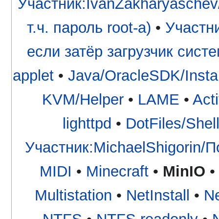
Участник:IvanZakharyaschev
т.ч. пароль root-а)
•
Участни
если затёр загрузчик сист
applet
•
Java/OracleSDK/Instal
KVM/Helper
•
LAME
•
Act
lighttpd
•
DotFiles/Shel
Участник:MichaelShigorin/
MIDI
•
Minecraft
•
MinIO
Multistation
•
NetInstall
•
N