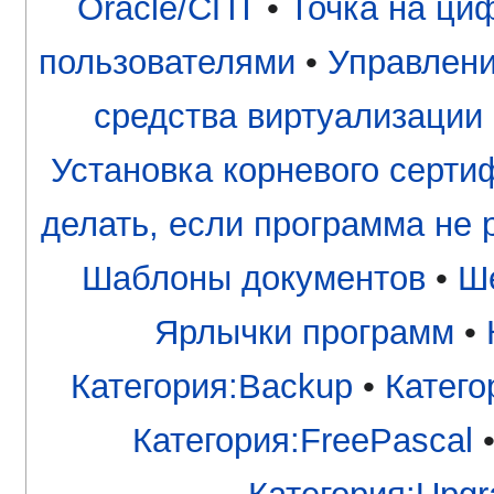
Oracle/СПТ
•
Точка на ци
пользователями
•
Управлени
средства виртуализации
Установка корневого серти
делать, если программа не 
Шаблоны документов
•
Ше
Ярлычки программ
•
Категория:Backup
•
Катего
Категория:FreePascal