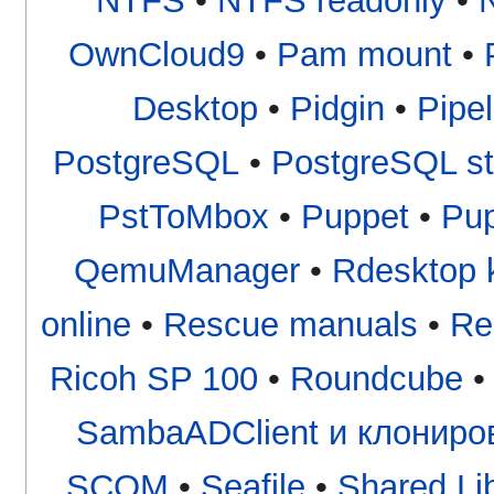
NTFS
•
NTFS readonly
•
OwnCloud9
•
Pam mount
•
Desktop
•
Pidgin
•
Pipel
PostgreSQL
•
PostgreSQL st
PstToMbox
•
Puppet
•
Pup
QemuManager
•
Rdesktop 
online
•
Rescue manuals
•
Re
Ricoh SP 100
•
Roundcube
SambaADClient и клониро
SCOM
•
Seafile
•
Shared Li