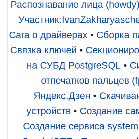
Распознавание лица (howdy
Участник:IvanZakharyasch
Сага о драйверах
•
Сборка п
Связка ключей
•
Секциониро
на СУБД PostgreSQL
•
С
отпечатков пальцев (fp
Яндекс.Дзен
•
Скачива
устройств
•
Создание са
Создание сервиса system