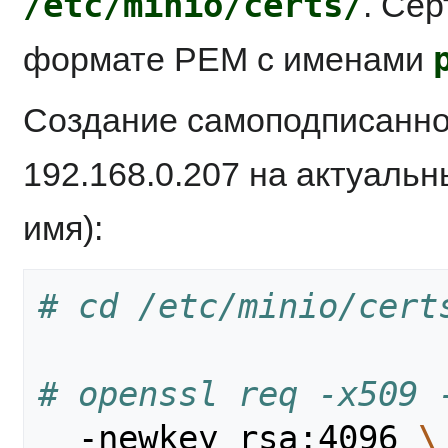
/etc/minio/certs/
. Се
формате PEM с именами
Создание самоподписанно
192.168.0.207 на актуаль
имя):
# cd /etc/minio/cert
# openssl req -x509 
  -newkey rsa:4096 
\