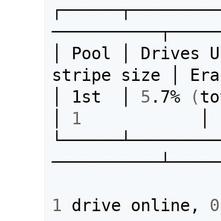
┌──────┬─────────
───────────┬─────
│ Pool │ Drives U
stripe size │ Era
│ 1st  │ 
5
.7% 
(
to
│ 
1
            │

└──────┴─────────
───────────┴─────
1
 drive online, 
0