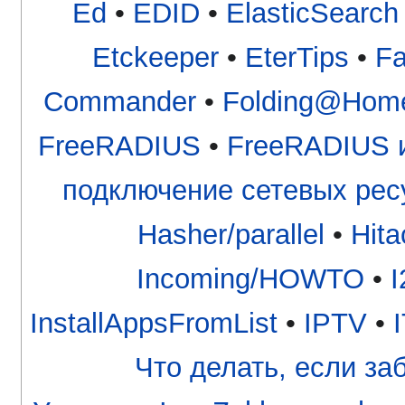
Ed
•
EDID
•
ElasticSearch
Etckeeper
•
EterTips
•
Fa
Commander
•
Folding@Hom
FreeRADIUS
•
FreeRADIUS и
подключение сетевых рес
Hasher/parallel
•
Hita
Incoming/HOWTO
•
I
InstallAppsFromList
•
IPTV
•
I
Что делать, если з