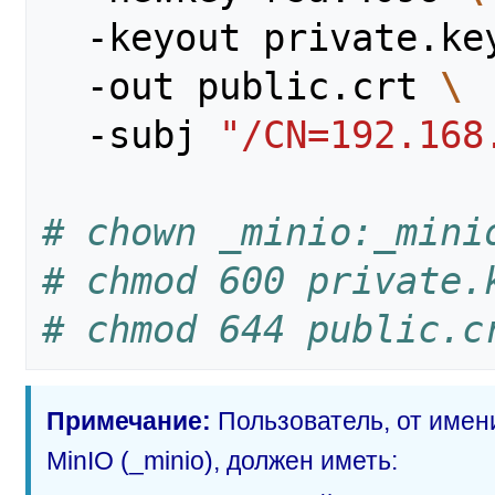
  -keyout private.ke
  -out public.crt 
\
  -subj 
"/CN=192.168
# chown _minio:_mini
# chmod 600 private.
# chmod 644 public.c
Примечание:
Пользователь, от имени
MinIO (_minio), должен иметь: