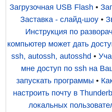
Загрузочная USB Flash
•
За
Заставка - слайд-шоу
•
З
Инструкция по разворачи
компьютер может дать досту
ssh, autossh, autosshd
•
Уча
мне доступ по ssh на В
запускать программы
•
Ка
настроить почту в Thunderb
локальных пользовате