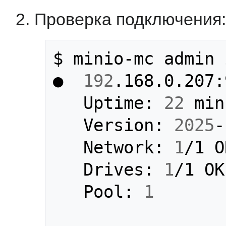
Проверка подключения:
$ minio-mc admin 
●  
192
.168.0.207:
   Uptime: 
22
 min
   Version: 
2025
-
   Network: 
1
/1 O
   Drives: 
1
/1 OK
   Pool: 
1