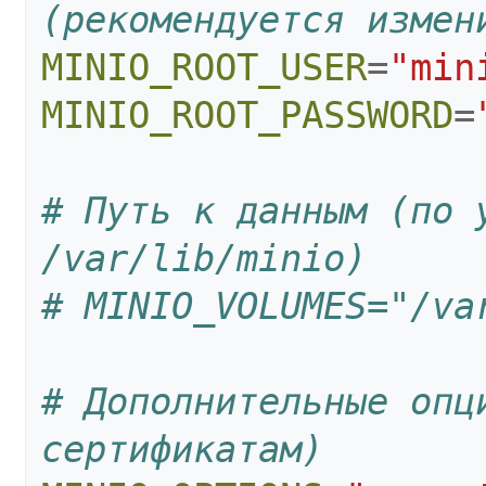
(рекомендуется измен
MINIO_ROOT_USER
=
"min
MINIO_ROOT_PASSWORD
=
# Путь к данным (по у
/var/lib/minio)
# MINIO_VOLUMES="/va
# Дополнительные опци
сертификатам)