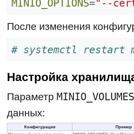
MINIO_OPTIONS
=
"--cer
После изменения конфигур
# systemctl restart 
Настройка хранилища
MINIO_VOLUME
Параметр
данных:
Конфигурация
Пример