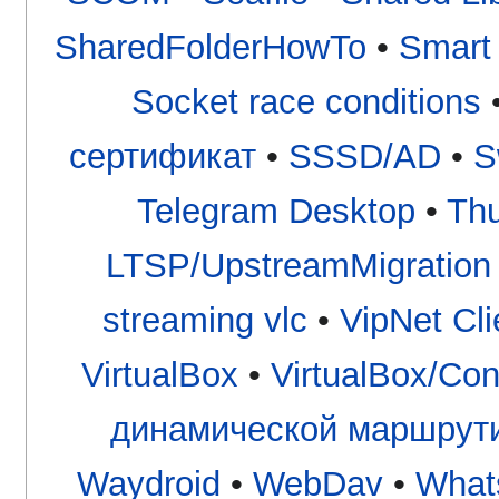
SharedFolderHowTo
•
Smart
Socket race conditions
сертификат
•
SSSD/AD
•
S
Telegram Desktop
•
Thu
LTSP/UpstreamMigration
streaming vlc
•
VipNet Cli
VirtualBox
•
VirtualBox/Con
динамической маршрут
Waydroid
•
WebDav
•
What