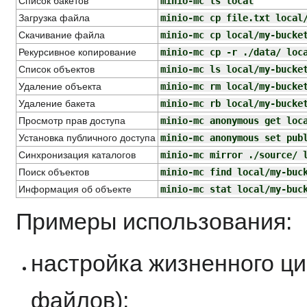
Список бакетов
minio-mc ls local
Загрузка файла
minio-mc cp file.txt local
Скачивание файла
minio-mc cp local/my-bucke
Рекурсивное копирование
minio-mc cp -r ./data/ loc
Список объектов
minio-mc ls local/my-bucke
Удаление объекта
minio-mc rm local/my-bucke
Удаление бакета
minio-mc rb local/my-bucke
Просмотр прав доступа
minio-mc anonymous get loc
Установка публичного доступа
minio-mc anonymous set pub
Синхронизация каталогов
minio-mc mirror ./source/ 
Поиск объектов
minio-mc find local/my-buc
Информация об объекте
minio-mc stat local/my-buc
Примеры использования:
настройка жизненного ци
файлов):