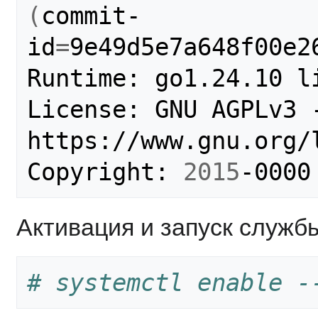
(
commit-
id
=
9e49d5e7a648f00e2
Runtime: go1.24.10 li
License: GNU AGPLv3 -
https://www.gnu.org/
Copyright: 
2015
Активация и запуск служб
# systemctl enable -