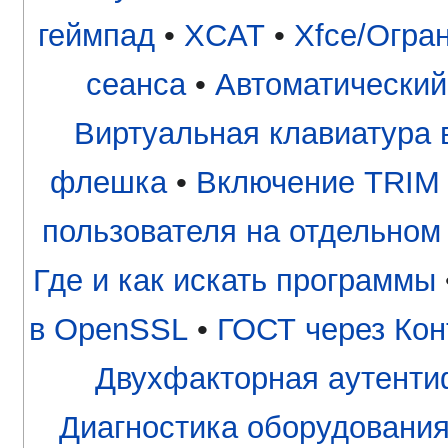
геймпад
•
XCAT
•
Xfce/Огра
сеанса
•
Автоматический
Виртуальная клавиатура в
флешка
•
Включение TRIM 
пользователя на отдельном
Где и как искать программы
в OpenSSL
•
ГОСТ через Кон
Двухфакторная аутентиф
Диагностика оборудования