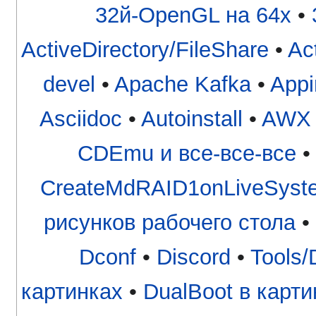
32й-OpenGL на 64x
•
ActiveDirectory/FileShare
•
Ac
devel
•
Apache Kafka
•
App
Asciidoc
•
Autoinstall
•
AWX
CDEmu и все-все-все
CreateMdRAID1onLiveSyst
рисунков рабочего стола
•
Dconf
•
Discord
•
Tools/
картинках
•
DualBoot в карт