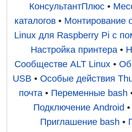
КонсультантПлюс
•
Мес
каталогов
•
Монтирование о
Linux для Raspberry Pi с
Настройка принтера
•
Н
Сообществе ALT Linux
•
Об
USB
•
Особые действия Thu
почта
•
Переменные bash
Подключение Android
Приглашение bash
•