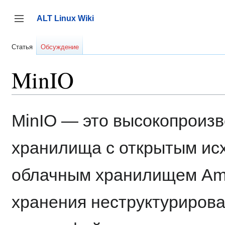
Перейти
к
ALT Linux Wiki
содержанию
Переключить боковую панель
Статья
Обсуждение
MinIO
MinIO — это высокопроизв
хранилища с открытым ис
облачным хранилищем Ama
хранения неструктуриров