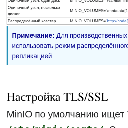
Одиночный узел, один диск
MINIO_VOLUMES="/var/lib/mini
Одиночный узел, несколько
MINIO_VOLUMES="/mnt/data{1.
дисков
Распределённый кластер
MINIO_VOLUMES="
http://node{
Примечание:
Для производственных
использовать режим распределённог
репликацией.
Настройка TLS/SSL
MinIO по умолчанию ищет 