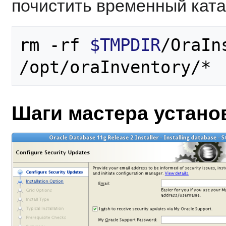
почистить временный катал
rm -rf 
$TMPDIR
/OraIns
Шаги мастера устано