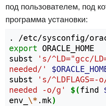
под пользователем, под к
программа установки:
export
 ORACLE_HOME

subst 
's/^LD="gcc/LD
needed/'
$ORACLE_HOM
subst 
's/^LDFLAGS=-o
needed -o/g'
$(
find 
env_
\*
.mk
)