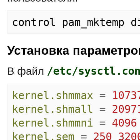
Установка параметро
/etc/sysctl.co
В файл
kernel.shmmax
=
1073
kernel.shmall
=
2097
kernel.shmmni
=
4096
kernel.sem
=
250 320