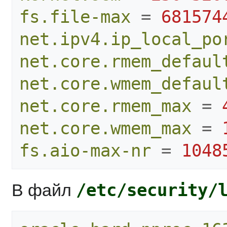
fs.file-max
=
681574
net.ipv4.ip_local_po
net.core.rmem_defaul
net.core.wmem_defaul
net.core.rmem_max
=
net.core.wmem_max
=
fs.aio-max-nr
=
1048
/etc/security/
В файл