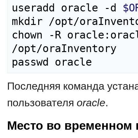
useradd oracle -d 
$O
mkdir /opt/oraInvento
chown -R oracle:orac
/opt/oraInventory

Последняя команда устан
пользователя
oracle
.
Место во временном 