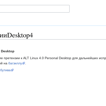
зииDesktop4
l Desktop
 претензии к ALT Linux 4.0 Personal Desktop для дальнейших ис
ой на
багзиллу
.
ибутива