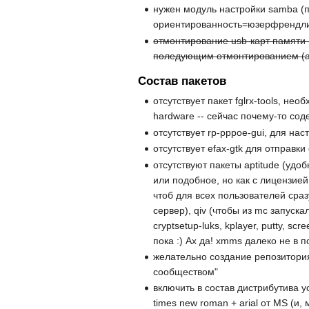
нужен модуль настройки samba (п
ориентированность=юзерфрендл
отмонтирование usb-карт памяти -
поледующим отмонтированием (а 
Состав пакетов
отсутствует пакет fglrx-tools, не
hardware -- сейчас почему-то соде
отсутствует rp-pppoe-gui, для на
отсутствует efax-gtk для отправки
отсутствуют пакеты aptitude (удо
или подобное, но как с лицензией 
чтоб для всех пользователей сра
сервер), qiv (чтобы из mc запус
cryptsetup-luks, kplayer, putty, s
пока :) Ах да! xmms далеко не в п
желательно создание репозитория 
сообществом"
включить в состав дистрибутива 
times new roman + arial от MS (и