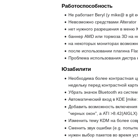
Работоспособность
Не работает Beryl (у mike@ в git е
Невозможно средствами Alterator 
нет нужного разрешения в меню 
баннер AMD или тормоза 3D на новых
на некоторых мониторах возможны
после использовании плагина Flas
Проблема использования дистра 
Юзабилити
Необходима более контрастная цв
недельку перед контрастной карт
Убрать значок Bluetooth из систе
Автоматический вход в KDE [mike: 
Добавить возможность включения 
"черных окон", а ATI >8.42(AIGLX) [
Изменить тему KDM на более со
Сменить звук ошибки (e.g. попытк
нужен выбор пакетов во время ус