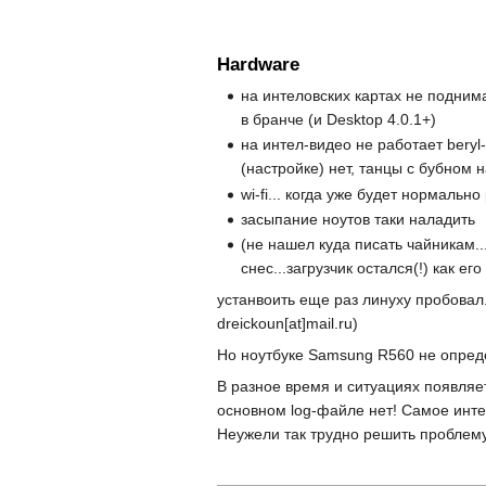
Hardware
на интеловских картах не поднима
в бранче (и Desktop 4.0.1+)
на интел-видео не работает beryl
(настройке) нет, танцы с бубном 
wi-fi... когда уже будет нормально
засыпание ноутов таки наладить
(не нашел куда писать чайникам..
снес...загрузчик остался(!) как ег
устанвоить еще раз линуху пробовал..
dreickoun[at]mail.ru)
Но ноутбуке Samsung R560 не определ
В разное время и ситуациях появляе
основном log-файле нет! Самое интере
Неужели так трудно решить проблему