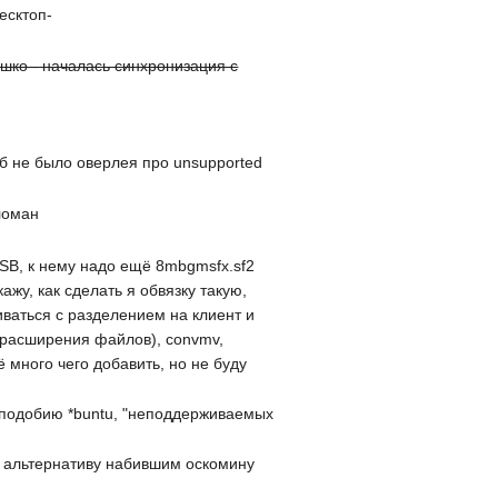
есктоп-
ошко - началась синхронизация с
чтоб не было оверлея про unsupported
сломан
e SB, к нему надо ещё 8mbgmsfx.sf2
ажу, как сделать я обвязку такую,
иваться с разделением на клиент и
. расширения файлов), convmv,
щё много чего добавить, но не буду
по подобию *buntu, "неподдерживаемых
ак альтернативу набившим оскомину