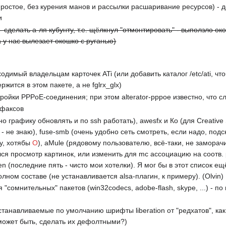
ростое, без курения манов и рассылки расшаривание ресурсов) - д
и
 сделать а-ля кубунту, т.е. щёлкнул "отмонтировать" - выползло ок
у нас вылезает окошко с руганью)
обходимый владельцам карточек ATi (или добавить каталог /etc/ati, 
ржится в этом пакете, а не fglrx_glx)
стройки PPPoE-соединения; при этом alterator-pppoe известно, что 
 факсов
бно графику обновлять и по ssh работать), awesfx и Ко (для Creativ
- не знаю), fuse-smb (очень удобно сеть смотреть, если надо, подск
зу, хотябы
O
), aMule (рядовому пользователю, всё-таки, не заморач
кался просмотр картинок, или изменить для mc ассоциацию на соотв
creen (последние пять - чисто мои хотелки). Я мог бы в этот список е
олном составе (не устанавливается alsa-плагин, к примеру). (Olvin)
"сомнительных" пакетов (win32codecs, adobe-flash, skype, ...) - 
устанавливаемые по умолчанию шрифты liberation от "редхатов", к
, может быть, сделать их дефолтными?)