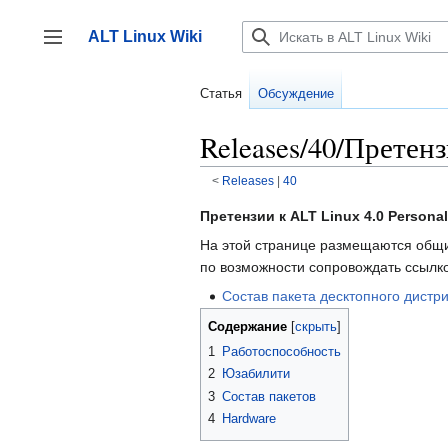
Перейти
к
ALT Linux Wiki
содержанию
Переключить боковую панель
Статья
Обсуждение
Releases/40/Претен
<
Releases
‎ |
40
Претензии к ALT Linux 4.0 Persona
На этой странице размещаются общие
по возможности сопровождать ссылк
Состав пакета десктопного дистр
Содержание
1
Работоспособность
2
Юзабилити
3
Состав пакетов
4
Hardware