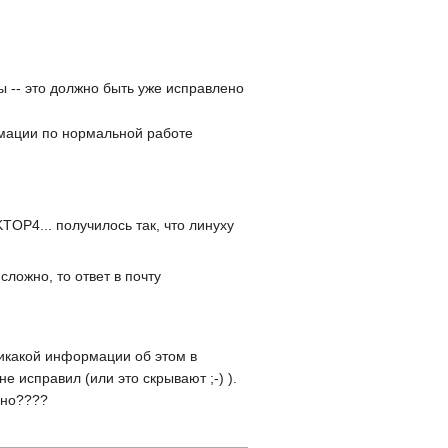
ты -- это должно быть уже исправлено
ормации по нормальной работе
TOP4... получилось так, что линуху
сложно, то ответ в почту
никакой информации об этом в
е исправил (или это скрывают ;-) ).
мно????