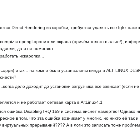
ется Direct Rendering из коробки, требуется удалять все fglrx паке
-compiz и opengl-хранители экрана (причём только в альте!), инф
надоели, да и не помогают
 работать искаропки...
.сорри) итак... на компе были устанволены винда и ALT LINUX DESK
о снести?
.когда дело доходит до установки загрузчика все зависает.(если не 
яется и не работает сетевая карта в AltLinux4.1
тся ошибка Disabling IRQ 169 и система виснет намертво! Однако 
сное в том, что эта ошибка возникает у многих, но никто её так и н
 виртуальных прерываний???? А в логи это записать тоже пробле