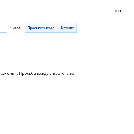
Персон
collap
Читать
Просмотр кода
История
правлений. Просьба каждую претензию