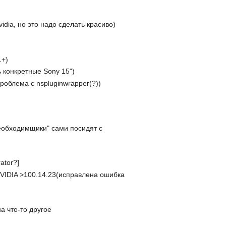
vidia, но это надо сделать красиво)
1+)
 конкретные Sony 15")
роблема с nspluginwrapper(?))
необходимщики" сами посидят с
ator?]
NVIDIA >100.14.23(исправлена ошибка
а что-то другое