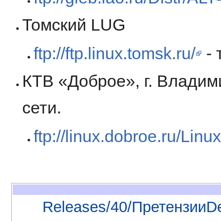
Томский LUG
ftp://ftp.linux.tomsk.ru/
- 
КТВ «Доброе», г. Владим
сети.
ftp://linux.dobroe.ru/Linux
Releases/40/ПретензииD