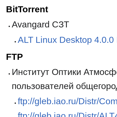
BitTorrent
Avangard СЗТ
ALT Linux Desktop 4.0.0
FTP
Институт Оптики Атмосфе
пользователей общегород
ftp://gleb.iao.ru/Distr/Co
ftp://gleb.iao.ru/Distr/ALT