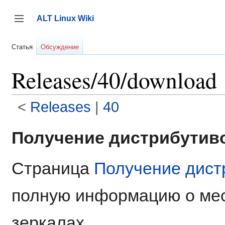
Перейти
к
ALT Linux Wiki
содержанию
Переключить боковую панель
Статья
Обсуждение
Releases/40/download
<
Releases
‎ |
40
Получение дистрибутиво
Страница
Получение дист
полную информацию о мес
зеркалах.