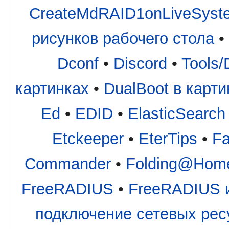
CreateMdRAID1onLiveSyst
рисунков рабочего стола
•
Dconf
•
Discord
•
Tools/
картинках
•
DualBoot в карт
Ed
•
EDID
•
ElasticSearch
Etckeeper
•
EterTips
•
Fa
Commander
•
Folding@Hom
FreeRADIUS
•
FreeRADIUS и
подключение сетевых рес