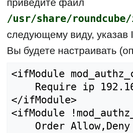
приведите файл
/usr/share/roundcube/
следующему виду, указав 
Вы будете настраивать (оп
<ifModule mod_authz_c
    Require ip 192.168.135.190

</ifModule>

<ifModule !mod_authz_
    Order Allow,Deny
