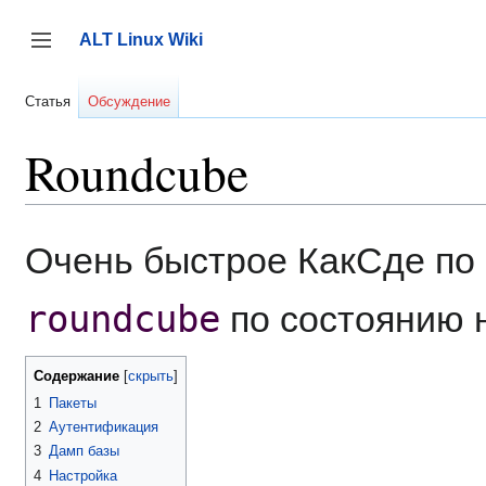
Перейти
к
ALT Linux Wiki
содержанию
Переключить боковую панель
Статья
Обсуждение
Roundcube
Очень быстрое КакСде по 
roundcube
по состоянию н
Содержание
1
Пакеты
2
Аутентификация
3
Дамп базы
4
Настройка