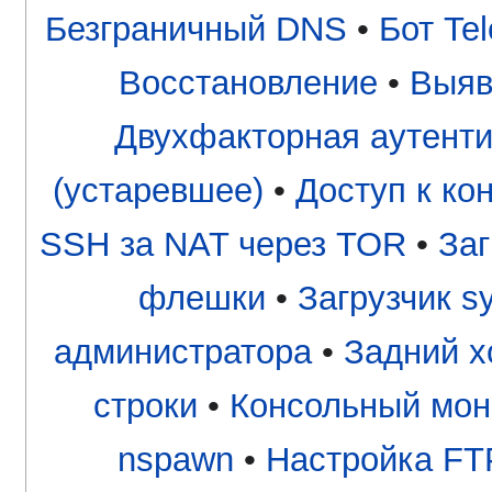
Безграничный DNS
•
Бот Te
Восстановление
•
Выяв
Двухфакторная аутент
(устаревшее)
•
Доступ к ко
SSH за NAT через TOR
•
Заг
флешки
•
Загрузчик s
администратора
•
Задний х
строки
•
Консольный мон
nspawn
•
Настройка FT