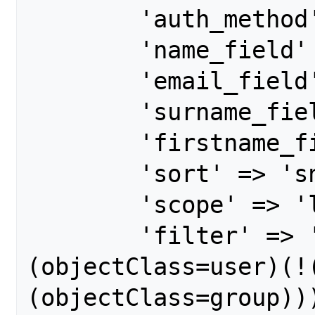
        'auth_method' => 'GSSAPI',

        'name_field' => 'cn',

        'email_field' => 'mail',

        'surname_field' => 'sn',

        'firstname_field' => 'givenName',

        'sort' => 'sn',

        'scope' => 'list',

        'filter' => '(&(mail=*)(|(&
(objectClass=user)(!
(objectClass=group)))