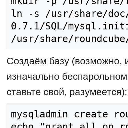
mkdir -p /usr/share/r
ln -s /usr/share/doc
0.7.1/SQL/mysql.initi
Создаём базу (возможно, 
изначально беспарольном m
ставьте свой, разумеется):
mysqladmin create rou