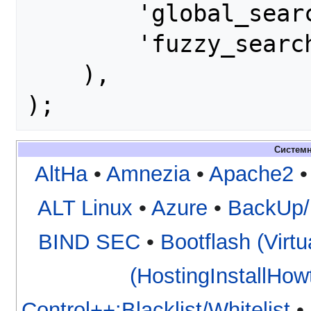
        'global_search' => true,

        'fuzzy_search' => true

    ),

);
Систем
AltHa
•
Amnezia
•
Apache2
ALT Linux
•
Azure
•
BackUp
BIND SEC
•
Bootflash (Virtu
(HostingInstallHow
Control++:Blacklist/Whitelist
•