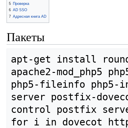
5
Проверка
6
AD SSO
7
Адресная книга AD
Пакеты
apt-get install roun
apache2-mod_php5 php
php5-fileinfo php5-i
server postfix-doveco
control postfix serve
for i in dovecot htt