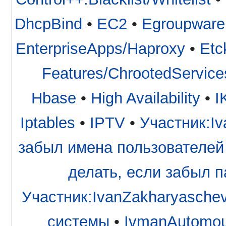
DhcpBind
•
EC2
•
Egroupware
EnterpriseApps/Haproxy
•
Etc
Features/ChrootedService
Hbase
•
High Availability
•
I
Iptables
•
IPTV
•
Участник:Iv
забыл имена пользователей
делать, если забыл па
Участник:IvanZakharyaschev
системы
•
IvmanAutomou