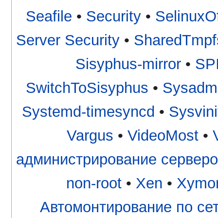
Seafile
•
Security
•
SelinuxOf
Server Security
•
SharedTmpf
Sisyphus-mirror
•
SP
SwitchToSisyphus
•
Sysadm
Systemd-timesyncd
•
Sysvini
Vargus
•
VideoMost
•
администрирование серверо
non-root
•
Xen
•
Xymo
Автомонтирование по се