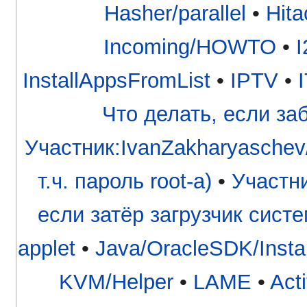
Hasher/parallel
•
Hita
Incoming/HOWTO
•
I
InstallAppsFromList
•
IPTV
•
I
Что делать, если з
Участник:IvanZakharyaschev
т.ч. пароль root-а)
•
Участни
если затёр загрузчик сист
applet
•
Java/OracleSDK/Instal
KVM/Helper
•
LAME
•
Act