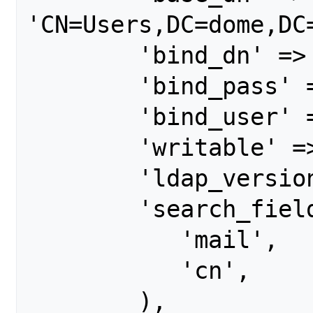
'CN=Users,DC=dome,DC=
	'bind_dn' => '',

	'bind_pass' => '',

	'bind_user' => '',

        'writable' => false,

        'ldap_version' => 3,

        'search_fields' => array(

           'mail',

           'cn',

        ),
