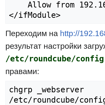
    Allow from 192.168.135.190

</ifModule>
Переходим на
http://192.1
результат настройки загр
/etc/roundcube/config
правами:
chgrp _webserver 
/etc/roundcube/config