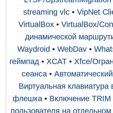
streaming vlc
•
VipNet Cli
VirtualBox
•
VirtualBox/Con
динамической маршрут
Waydroid
•
WebDav
•
What
геймпад
•
XCAT
•
Xfce/Огра
сеанса
•
Автоматический
Виртуальная клавиатура в
флешка
•
Включение TRIM 
пользователя на отдельном