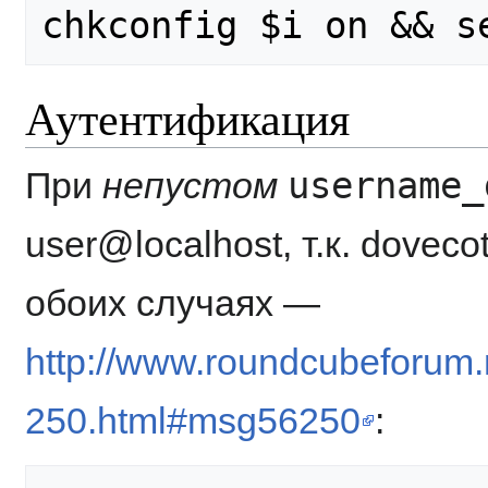
Аутентификация
username_
При
непустом
user@localhost, т.к. doveco
обоих случаях —
http://www.roundcubeforum.
250.html#msg56250
: