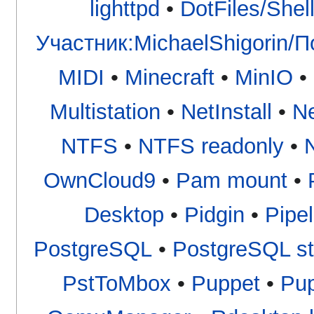
lighttpd
•
DotFiles/Shel
Участник:MichaelShigorin/
MIDI
•
Minecraft
•
MinIO
•
Multistation
•
NetInstall
•
N
NTFS
•
NTFS readonly
•
OwnCloud9
•
Pam mount
•
Desktop
•
Pidgin
•
Pipel
PostgreSQL
•
PostgreSQL st
PstToMbox
•
Puppet
•
Pup