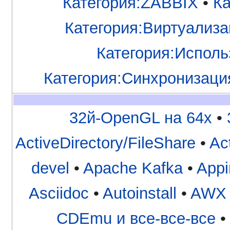
Категория:ZABBIX
•
Ка
Категория:Виртуализ
Категория:Исполь
Категория:Синхронизаци
32й-OpenGL на 64x
•
ActiveDirectory/FileShare
•
Ac
devel
•
Apache Kafka
•
App
Asciidoc
•
Autoinstall
•
AWX
CDEmu и все-все-все