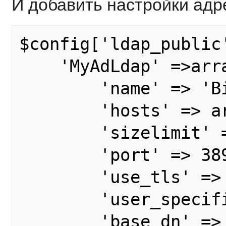
И добавить настройки адр
$config['ldap_public'
    'MyAdLdap' =>array (

        'name' => 'Big Company, Inc',

        'hosts' => array('dce.dome.teste'),

        'sizelimit' => 6000,

	'port' => 389,

        'use_tls' => false,

	'user_specific' => false,

        'base_dn' => 