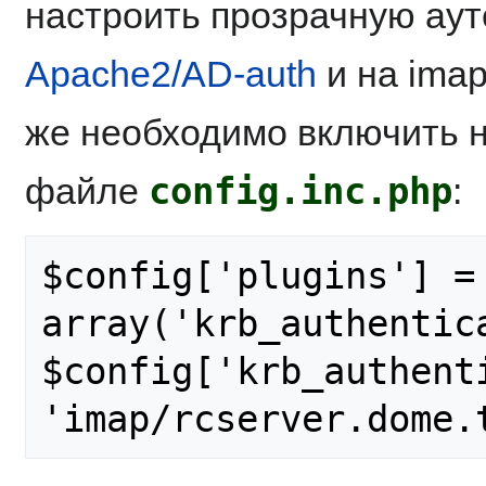
настроить прозрачную ау
Apache2/AD-auth
и на ima
же необходимо включить н
config.inc.php
файле
:
$config['plugins'] = 
array('krb_authentica
$config['krb_authenti
'imap/rcserver.dome.