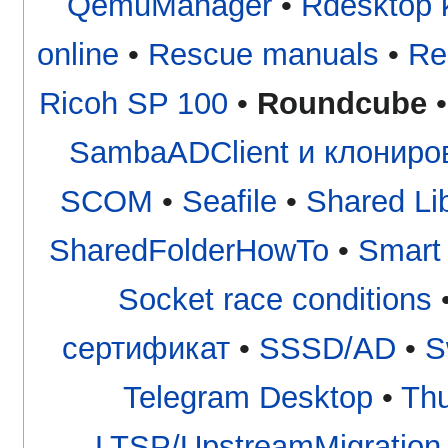
QemuManager
•
Rdesktop 
online
•
Rescue manuals
•
Re
Ricoh SP 100
•
Roundcube
SambaADClient и клониро
SCOM
•
Seafile
•
Shared Li
SharedFolderHowTo
•
Smart
Socket race conditions
сертификат
•
SSSD/AD
•
S
Telegram Desktop
•
Thu
LTSP/UpstreamMigration