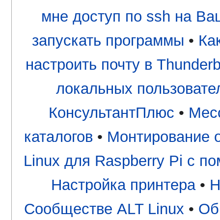
мне доступ по ssh на В
запускать программы
•
Ка
настроить почту в Thunderb
локальных пользовате
КонсультантПлюс
•
Мес
каталогов
•
Монтирование о
Linux для Raspberry Pi с
Настройка принтера
•
Н
Сообществе ALT Linux
•
Об