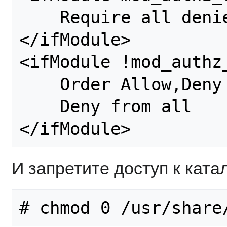
    Require all denied

</ifModule>

<ifModule !mod_authz_
    Order Allow,Deny

    Deny from all

</ifModule>
И запретите доступ к катал
# chmod 0 /usr/share