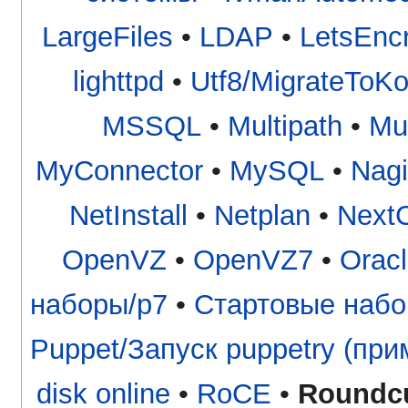
LargeFiles
•
LDAP
•
LetsEnc
lighttpd
•
Utf8/MigrateToKo
MSSQL
•
Multipath
•
Mu
MyConnector
•
MySQL
•
Nagi
NetInstall
•
Netplan
•
NextC
OpenVZ
•
OpenVZ7
•
Orac
наборы/p7
•
Стартовые набо
Puppet/Запуск puppetry (приме
disk online
•
RoCE
•
Roundc