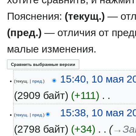
Пояснения:
(текущ.)
— отл
(пред.)
— отличия от пре
малые изменения.
10
15:40, 10 мая 2
текущ.
пред.
мая
2025
2909 байт
+111
‎
Н
15:38, 10 мая 2
е
текущ.
пред.
т
2798 байт
+34
‎
→‎За
о
п