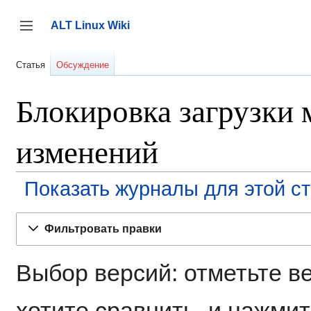
Перейти
к
ALT Linux Wiki
содержанию
Переключить боковую панель
Статья
Обсуждение
Блокировка загрузки 
изменений
Показать журналы для этой с
Фильтровать правки
Выбор версий: отметьте в
хотите сравнить, и нажмит