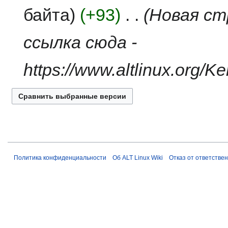
а
н
о
байта
+93
‎
Новая ст
в
и
п
к
я
и
ссылка сюда -
и
п
с
р
а
https://www.altlinux.org/K
а
н
в
и
к
я
и
п
р
а
в
к
и
Политика конфиденциальности
Об ALT Linux Wiki
Отказ от ответстве