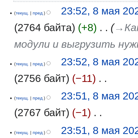
и
8
23:52, 8 мая 20
с
текущ.
пред.
мая
а
2025
2764 байта
+8
‎
→‎Ка
н
и
я
модули и выгрузить ну
п
р
а
23:52, 8 мая 20
текущ.
пред.
в
к
2756 байт
−11
‎
и
Н
23:51, 8 мая 20
е
текущ.
пред.
т
2767 байт
−1
‎
о
п
и
Н
23:51, 8 мая 20
с
е
текущ.
пред.
а
т