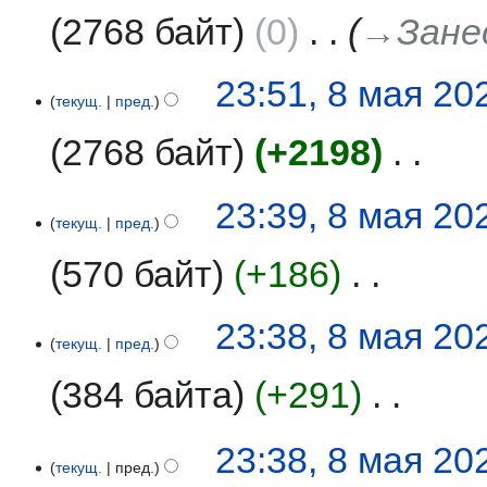
2768 байт
0
‎
→‎Зане
н
о
и
п
я
и
23:51, 8 мая 20
п
с
текущ.
пред.
р
а
а
2768 байт
+2198
‎
н
в
и
к
я
Н
23:39, 8 мая 20
и
п
е
текущ.
пред.
р
т
а
570 байт
+186
‎
о
в
п
к
и
Н
23:38, 8 мая 20
и
с
е
текущ.
пред.
а
т
384 байта
+291
‎
н
о
и
п
я
и
Н
23:38, 8 мая 20
п
с
е
текущ.
пред.
р
а
т