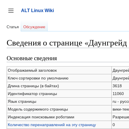
Перейти
к
ALT Linux Wiki
содержанию
Переключить боковую панель
Статья
Обсуждение
Сведения о странице «Даунгрейд
Основные сведения
Отображаемый заголовок
Даунгре
Ключ сортировки по умолчанию
Даунгре
Длина страницы (в байтах)
3618
Идентификатор страницы
11060
Язык страницы
ru - рус
Модель содержимого страницы
вики-тек
Индексация поисковыми роботами
Разреш
Количество перенаправлений на эту страницу
0