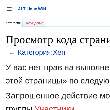
Перейти
к
ALT Linux Wiki
содержанию
Переключить боковую панель
Категория
Обсуждение
Просмотр кода стран
←
Категория:Xen
У вас нет прав на выполн
этой страницы» по следу
Запрошенное действие мог
группы
Участники
.