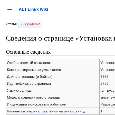
Перейти
к
ALT Linux Wiki
содержанию
Переключить боковую панель
Статья
Обсуждение
Сведения о странице «Установка 
Основные сведения
Отображаемый заголовок
Установк
Ключ сортировки по умолчанию
Установк
Длина страницы (в байтах)
9965
Идентификатор страницы
3786
Язык страницы
ru - рус
Модель содержимого страницы
вики-тек
Индексация поисковыми роботами
Разреш
Количество перенаправлений на эту страницу
1