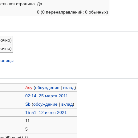
тельная страница
Да
0 (0 перенаправлений; 0 обычных)
рочно)
рочно)
раницы
Asy
(
обсуждение
|
вклад
)
02:14, 25 марта 2011
Sb
(
обсуждение
|
вклад
)
15:51, 12 июля 2021
11
5
ие 90 дней)
0