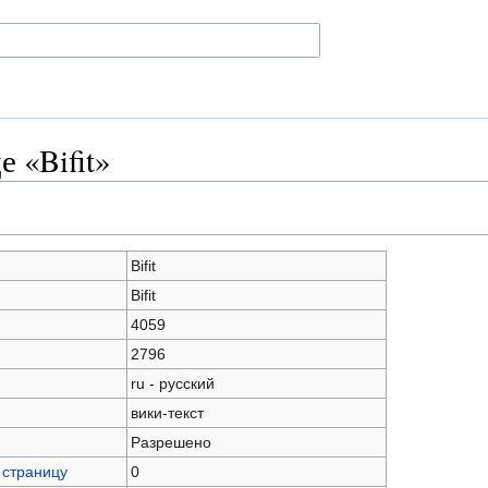
 «Bifit»
Bifit
Bifit
4059
2796
ru - русский
вики-текст
Разрешено
 страницу
0