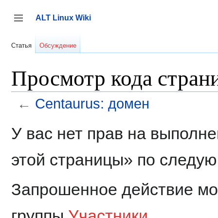
Перейти
к
ALT Linux Wiki
содержанию
Переключить боковую панель
Статья
Обсуждение
Просмотр кода страни
←
Centaurus: домен
У вас нет прав на выполн
этой страницы» по следу
Запрошенное действие мог
группы
Участники
.