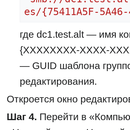
es/{75411A5F-5A46-
где dc1.test.alt — имя 
{XXXXXXXX-XXXX-XX
— GUID шаблона группо
редактирования.
Откроется окно редактиро
Шаг 4.
Перейти в «Компью