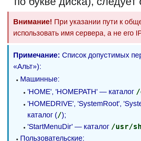
по букве диска), следует
Внимание!
При указании пути к общ
использовать имя сервера, а не его I
Примечание:
Список допустимых пе
«Альт»):
Машинные:
'HOME', 'HOMEPATH' — каталог
/
'HOMEDRIVE', 'SystemRoot', 'Sys
каталог (
/
);
'StartMenuDir' — каталог
/usr/s
Пользовательские: