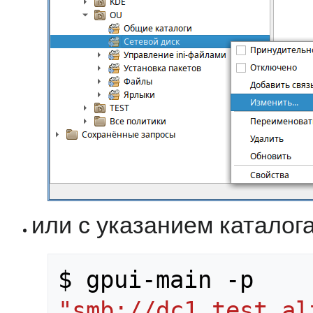
или с указанием каталога
$ gpui-main -p 
"smb://dc1.test.al