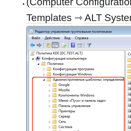
(
Computer Configuratio
Templates
⇾
ALT Syst