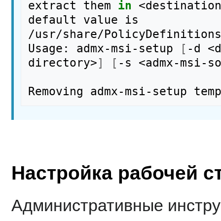
extract them 
in
 <destination
default value is 
/usr/share/PolicyDefinitions
Usage: admx-msi-setup 
[
-d <
directory>
]
[
-s <admx-msi-s
Настройка рабочей с
Административные инстру