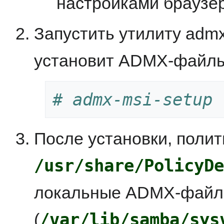
настройками браузе
Запустить утилиту admx-
установит ADMX-файлы о
# admx-msi-setup
После установки, полит
/usr/share/PolicyDe
локальные ADMX-файлы 
/var/lib/samba/sys
(