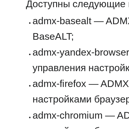
Доступны следующие п
admx-basealt — ADM
BaseALT;
admx-yandex-brows
управления настрой
admx-firefox — ADM
настройками браузера
admx-chromium — A