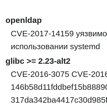
openldap
CVE-2017-14159 уязвимо
использовании systemd
glibc >= 2.23-alt2
CVE-2016-3075 CVE-201
146b58d11fddbef15b8889
317da342ba4417c30d985