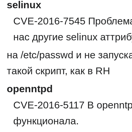
selinux
CVE-2016-7545 Проблема
нас другие selinux аттри
на /etc/passwd и не запуск
такой скрипт, как в RH
openntpd
CVE-2016-5117 В openntp
функционала.