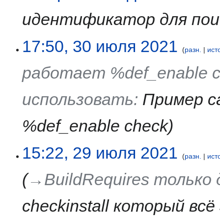
идентификатор для пои
30
17:50, 30 июля 2021
разн.
ист
июля
2021
работает %def_enable c
использовать
:
Пример с
%def_enable check
29
15:22, 29 июля 2021
разн.
ист
июля
2021
→‎BuildRequires только
checkinstall который вс