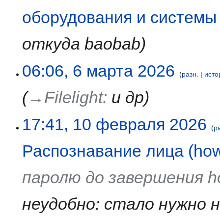
2026
оборудования и системы
откуда baobab
06:06, 6 марта 2026
разн.
исто
→‎Filelight
:
и др
10
17:41, 10 февраля 2026
р
февраля
2026
Распознавание лица (ho
паролю до завершения 
неудобно: стало нужно 