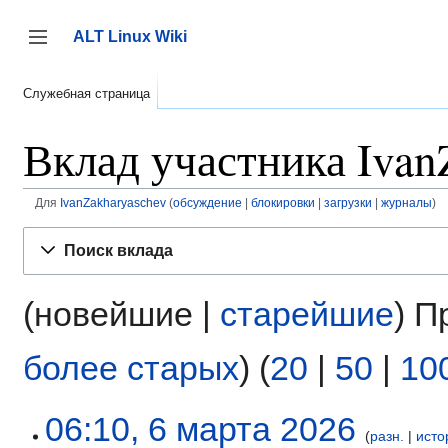
Перейти
к
ALT Linux Wiki
содержанию
Переключить боковую панель
Служебная страница
Вклад участника Ivan
Для
IvanZakharyaschev
обсуждение
блокировки
загрузки
журналы
Поиск вклада
(новейшие |
старейшие
) П
более старых
) (
20
|
50
|
10
6
06:10, 6 марта 2026
разн.
исто
марта