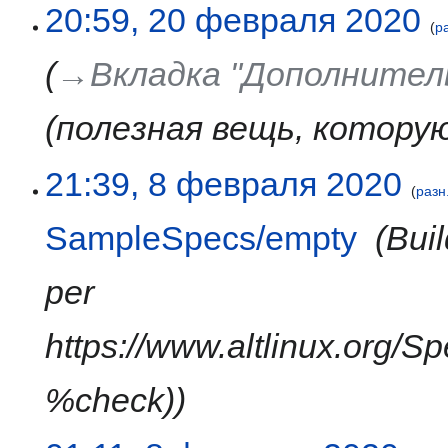
20
20:59, 20 февраля 2020
р
февраля
2020
→‎Вкладка "Дополнител
(полезная вещь, котору
8
21:39, 8 февраля 2020
разн
февраля
2020
SampleSpecs/empty
‎
Bui
per
https://www.altlinux.org
%check)