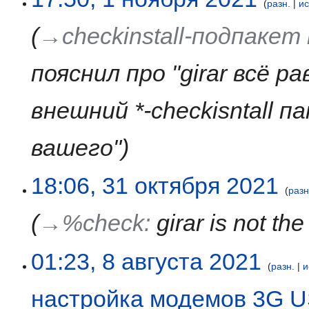
разн.
и
→‎checkinstall-подпаке
пояснил про "girar всё 
внешний *-checkisntall 
вашего"
31
18:06, 31 октября 2021
разн
октября
2021
→‎%check
:
girar is not th
8
01:23, 8 августа 2021
разн.
и
августа
2021
настройка модемов 3G 