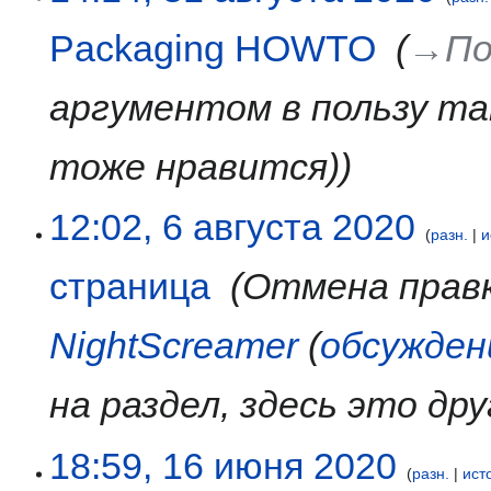
Packaging HOWTO
‎
→‎По
аргументом в пользу та
тоже нравится)
6
12:02, 6 августа 2020
разн.
и
августа
2020
страница
‎
Отмена правк
NightScreamer
(
обсужден
на раздел, здесь это др
16
18:59, 16 июня 2020
разн.
ист
июня