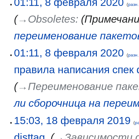
01:11, 8 февраля 2020
разн.
→‎Obsoletes
:
(Примечан
переименование пакето
01:11, 8 февраля 2020
разн.
правила написания спек 
→‎Переименование паке
ли сборочница на переи
18
15:03, 18 февраля 2019
р
февраля
2019
disttag
‎
→‎Зависимости с 