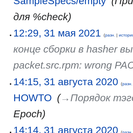
SampleSpecs/empty
‎
При
для %check
31
12:29, 31 мая 2021
разн.
истори
мая
2021
конце сборки в hasher 
packet.src.rpm: wrong 
31
14:15, 31 августа 2020
разн.
августа
2020
HOWTO
‎
→‎Порядок тэг
Epoch
14:14, 31 августа 2020
разн.