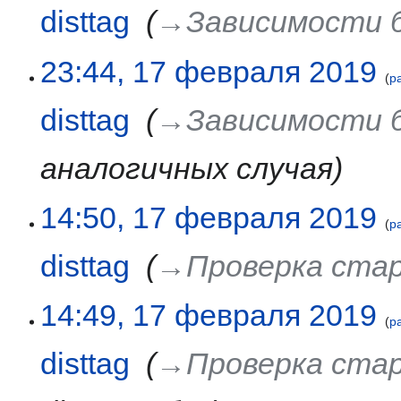
disttag
‎
→‎Зависимости бе
17
23:44, 17 февраля 2019
р
февраля
2019
disttag
‎
→‎Зависимости бе
аналогичных случая
14:50, 17 февраля 2019
р
disttag
‎
→‎Проверка ста
14:49, 17 февраля 2019
р
disttag
‎
→‎Проверка ста