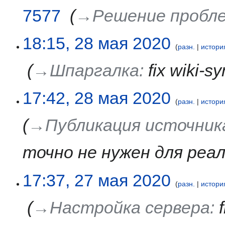
2020
7577
‎
→‎Решение пробле
28
18:15, 28 мая 2020
разн.
истори
мая
2020
‎
→‎Шпаргалка
:
fix wiki-s
17:42, 28 мая 2020
разн.
истори
→‎Публикация источник
точно не нужен для реал
27
17:37, 27 мая 2020
разн.
истори
мая
2020
‎
→‎Настройка сервера
: