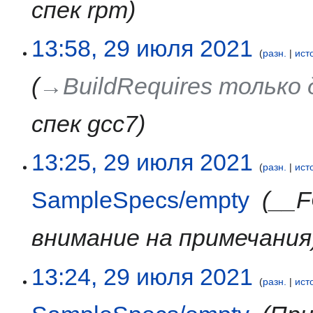
спек rpm
13:58, 29 июля 2021
разн.
ист
→‎BuildRequires только
спек gcc7
13:25, 29 июля 2021
разн.
ист
SampleSpecs/empty
‎
__
внимание на примечания
13:24, 29 июля 2021
разн.
ист