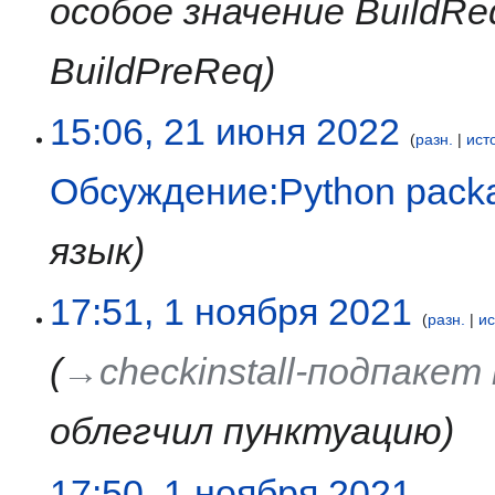
особое значение BuildRe
BuildPreReq
21
15:06, 21 июня 2022
разн.
ист
июня
2022
Обсуждение:Python packa
язык
1
17:51, 1 ноября 2021
разн.
и
ноября
2021
→‎checkinstall-подпаке
облегчил пунктуацию
17:50, 1 ноября 2021