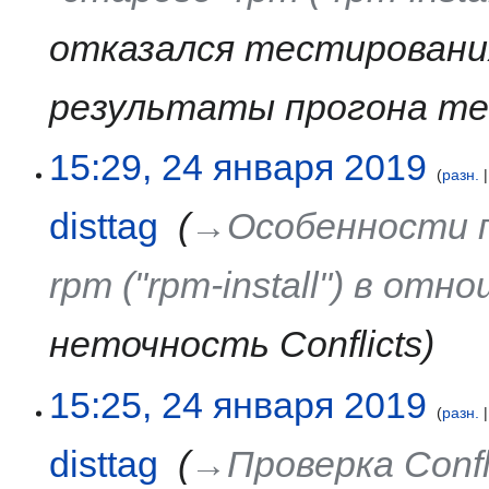
отказался тестировани
результаты прогона т
24
15:29, 24 января 2019
разн.
января
2019
disttag
‎
→‎Особенности п
rpm ("rpm-install") в отн
неточность Conflicts
15:25, 24 января 2019
разн.
disttag
‎
→‎Проверка Confl