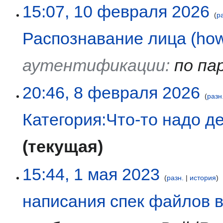
15:07, 10 февраля 2026
р
Распознавание лица (ho
аутентификации
:
по па
8
20:46, 8 февраля 2026
разн
февраля
2026
Категория:Что-то надо д
текущая
1
15:44, 1 мая 2023
разн.
история
мая
2023
написания спек файлов в