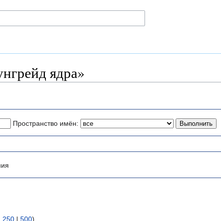
унгрейд ядра»
Пространство имён:
ния
|
250
|
500
)