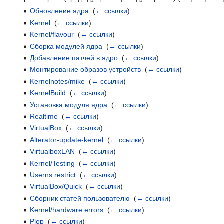
Обновление ядра
‎
(
← ссылки
)
Kernel
‎
(
← ссылки
)
Kernel/flavour
‎
(
← ссылки
)
Сборка модулей ядра
‎
(
← ссылки
)
Добавление патчей в ядро
‎
(
← ссылки
)
Монтирование образов устройств
‎
(
← ссылки
)
Kernelnotes/mike
‎
(
← ссылки
)
KernelBuild
‎
(
← ссылки
)
Установка модуля ядра
‎
(
← ссылки
)
Realtime
‎
(
← ссылки
)
VirtualBox
‎
(
← ссылки
)
Alterator-update-kernel
‎
(
← ссылки
)
VirtualboxLAN
‎
(
← ссылки
)
Kernel/Testing
‎
(
← ссылки
)
Userns restrict
‎
(
← ссылки
)
VirtualBox/Quick
‎
(
← ссылки
)
Сборник статей пользователю
‎
(
← ссылки
)
Kernel/hardware errors
‎
(
← ссылки
)
Plop
‎
(
← ссылки
)