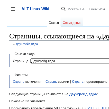
Перейти
к
ALT Linux Wiki
содержанию
Переключить боковую панель
Статья
Обсуждение
Страницы, ссылающиеся на «Да
←
Даунгрейд ядра
Ссылки сюда
Страница:
Фильтры
Скрыть
включения |
Скрыть
ссылки |
Скрыть
перенаправле
Следующие страницы ссылаются на
Даунгрейд ядра
:
Показано 23 элемента.
Просмотреть (предыдущие 50 | следующие 50) (
20
|
50
|
100