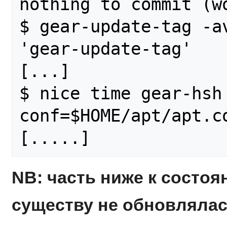
nothing to commit (w
$ gear-update-tag -av
'gear-update-tag'

[...]

$ nice time gear-hsh
conf=$HOME/apt/apt.c
NB: часть ниже к состояни
существу не обновляла