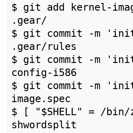
$ git add kernel-imag
.gear/

$ git commit -m 'init
.gear/rules

$ git commit -m 'init
config-i586

$ git commit -m 'ini
image.spec

$ [ "$SHELL" = /bin/z
shwordsplit
