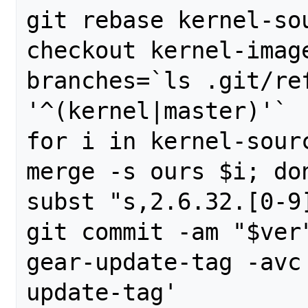
git rebase kernel-sou
checkout kernel-image
branches=`ls .git/ref
'^(kernel|master)'`

for i in kernel-sourc
merge -s ours $i; don
subst "s,2.6.32.[0-9
git commit -am "$ver"
gear-update-tag -avc
update-tag'
