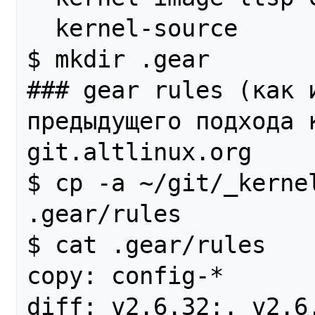
  kernel-source

$ mkdir .gear

### gear rules (как 
предыдущего подхода к
git.altlinux.org

$ cp -a ~/git/_kernel
.gear/rules

$ cat .gear/rules

copy: config-*

diff: v2.6.32:. v2.6