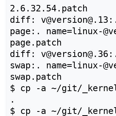
2.6.32.54.patch

diff: v@version@.13:
page:. name=linux-@v
page.patch

diff: v@version@.36:
swap:. name=linux-@v
swap.patch

$ cp -a ~/git/_kerne
.    

$ cp -a ~/git/_kernel-im