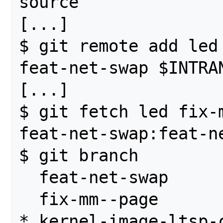
source

[...]

$ git remote add led
feat-net-swap $INTRAN
[...]

$ git fetch led fix-m
feat-net-swap:feat-ne
$ git branch 

  feat-net-swap

  fix-mm--page

* kernel-image-ltsp-c