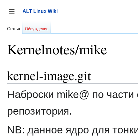
Перейти
к
ALT Linux Wiki
содержанию
Переключить боковую панель
Статья
Обсуждение
Kernelnotes/mike
kernel-image.git
Наброски mike@ по части
репозитория.
NB: данное ядро для тонки