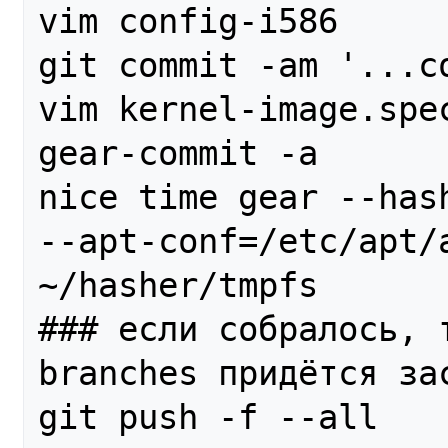
vim config-i586

git commit -am '...co
vim kernel-image.spec
gear-commit -a

nice time gear --has
--apt-conf=/etc/apt/a
~/hasher/tmpfs

### если собралось, 
branches придётся зас
git push -f --all
