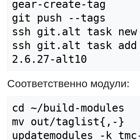
gear-create-tag

git push --tags

ssh git.alt task new

ssh git.alt task add 
Соответственно модули:
cd ~/build-modules

mv out/taglist{,-}

updatemodules -k tmc-