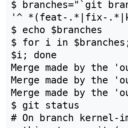
$ branches="`git bra
'^ *(feat-.*|fix-.*|k
$ echo $branches

$ for i in $branches
$i; done

Merge made by the 'ou
Merge made by the 'ou
Merge made by the 'ou
$ git status

# On branch kernel-im