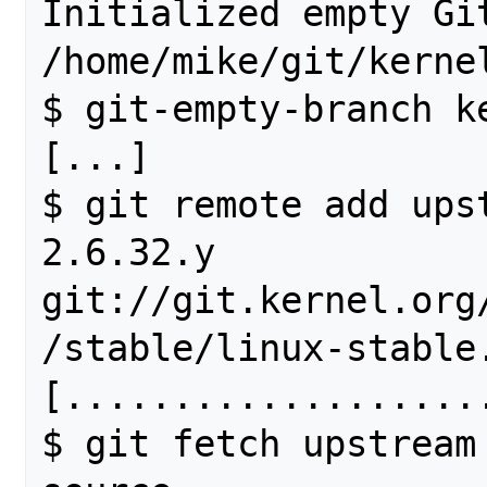
Initialized empty Git
/home/mike/git/kernel
$ git-empty-branch k
[...]

$ git remote add ups
2.6.32.y 
git://git.kernel.org
/stable/linux-stable.
[...................
$ git fetch upstream