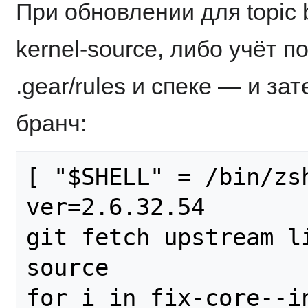
При обновлении для topic 
kernel-source, либо учёт п
.gear/rules и спеке — и за
бранч:
[ "$SHELL" = /bin/zs
ver=2.6.32.54

git fetch upstream l
source

for i in fix-core--i