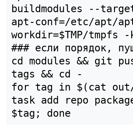
buildmodules --targe
apt-conf=/etc/apt/ap
workdir=$TMP/tmpfs -k
### если порядок, пуш
cd modules && git pu
tags && cd -

for tag in $(cat out
task add repo package