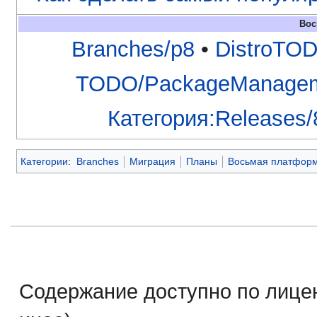
Вос
Branches/p8
•
DistroTO
TODO/PackageManage
Категория:Releases/
Категории
:
Branches
Миграция
Планы
Восьмая платфор
Содержание доступно по лице