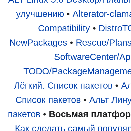
улучшению
•
Alterator-clam
Compatibility
•
Distro
NewPackages
•
Rescue/Plan
SoftwareCenter/App
TODO/PackageManageme
Лёгкий. Список пакетов
•
Ал
Список пакетов
•
Альт Лин
пакетов
•
Восьмая платфо
Как сделать самый популя