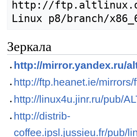
http://ftp.altlinux.
Linux p8/branch/x86_
Зеркала
http://mirror.yandex.ru/a
http://ftp.heanet.ie/mirrors/
http://linux4u.jinr.ru/pub/
http://distrib-
coffee.ipsl.jussieu.fr/pub/l