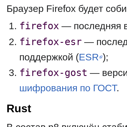
Браузер Firefox будет соби
firefox
— последняя в
firefox-esr
— послед
поддержкой (
ESR
);
firefox-gost
— верси
шифрования по ГОСТ
.
Rust
В состав p8 включён стаб