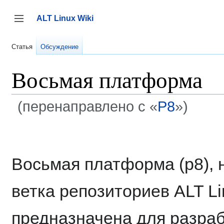
Перейти
к
ALT Linux Wiki
содержанию
Переключить боковую панель
Статья
Обсуждение
Восьмая платформа
(перенаправлено с «
P8
»)
Восьмая платформа (p8), 
ветка репозиториев ALT Li
предназначена для разраб