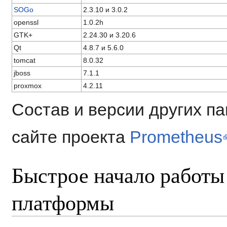
SOGo
2.3.10 и 3.0.2
openssl
1.0.2h
GTK+
2.24.30 и 3.20.6
Qt
4.8.7 и 5.6.0
tomcat
8.0.32
jboss
7.1.1
proxmox
4.2.11
Состав и версии других п
сайте проекта
Prometheus
Быстрое начало работы
платформы