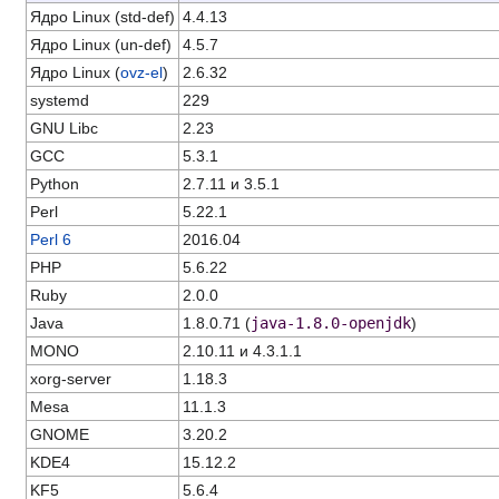
Ядро Linux (std-def)
4.4.13
Ядро Linux (un-def)
4.5.7
Ядро Linux (
ovz-el
)
2.6.32
systemd
229
GNU Libc
2.23
GCC
5.3.1
Python
2.7.11 и 3.5.1
Perl
5.22.1
Perl 6
2016.04
PHP
5.6.22
Ruby
2.0.0
Java
1.8.0.71 (
java-1.8.0-openjdk
)
MONO
2.10.11 и 4.3.1.1
xorg-server
1.18.3
Mesa
11.1.3
GNOME
3.20.2
KDE4
15.12.2
KF5
5.6.4