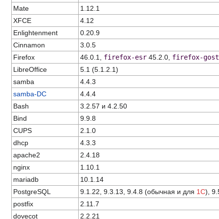
Mate
1.12.1
XFCE
4.12
Enlightenment
0.20.9
Cinnamon
3.0.5
Firefox
46.0.1,
firefox-esr
45.2.0,
firefox-gost
LibreOffice
5.1 (5.1.2.1)
samba
4.4.3
samba-DC
4.4.4
Bash
3.2.57 и 4.2.50
Bind
9.9.8
CUPS
2.1.0
dhcp
4.3.3
apache2
2.4.18
nginx
1.10.1
mariadb
10.1.14
PostgreSQL
9.1.22, 9.3.13, 9.4.8 (обычная и для
1C
), 9.
postfix
2.11.7
dovecot
2.2.21