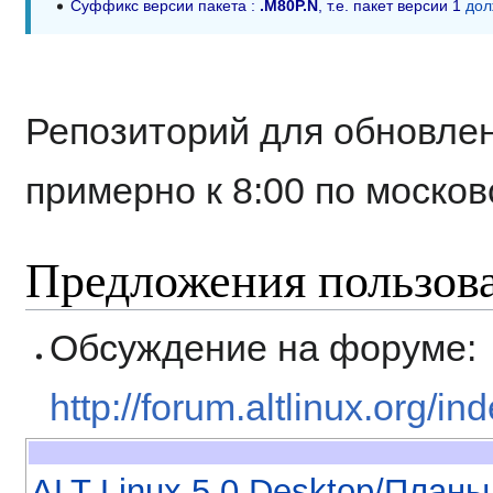
Суффикс версии пакета :
.M80P.N
, т.е. пакет версии 1
дол
Репозиторий для обновлен
примерно к 8:00 по моско
Предложения пользов
Обсуждение на форуме:
http://forum.altlinux.org/i
ALT Linux 5.0 Desktop/Планы