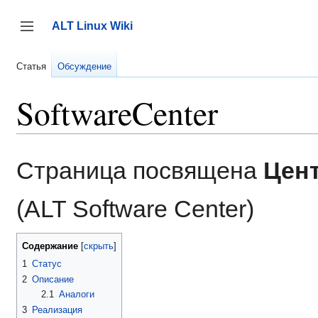
Перейти
к
ALT Linux Wiki
содержанию
Переключить боковую панель
Статья
Обсуждение
SoftwareCenter
Страница посвящена
Цент
(ALT Software Center)
Содержание
1
Статус
2
Описание
2.1
Аналоги
3
Реализация