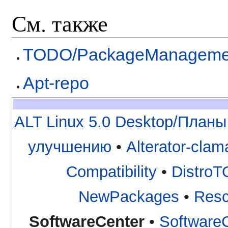
См. также
TODO/PackageManageme
Apt-repo
ALT Linux 5.0 Desktop/Планы
улучшению
•
Alterator-clam
Compatibility
•
Distro
NewPackages
•
Resc
SoftwareCenter
•
SoftwareC