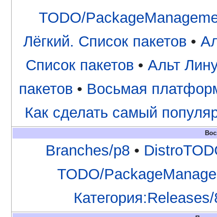
TODO/PackageManageme
Лёгкий. Список пакетов
•
Ал
Список пакетов
•
Альт Лин
пакетов
•
Восьмая платфор
Как сделать самый популя
Вос
Branches/p8
•
DistroTO
TODO/PackageManage
Категория:Releases/