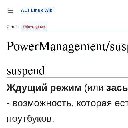
Перейти
к
ALT Linux Wiki
содержанию
Переключить боковую панель
Статья
Обсуждение
PowerManagement/sus
suspend
Ждущий режим
(или
зас
- возможность, которая ест
ноутбуков.