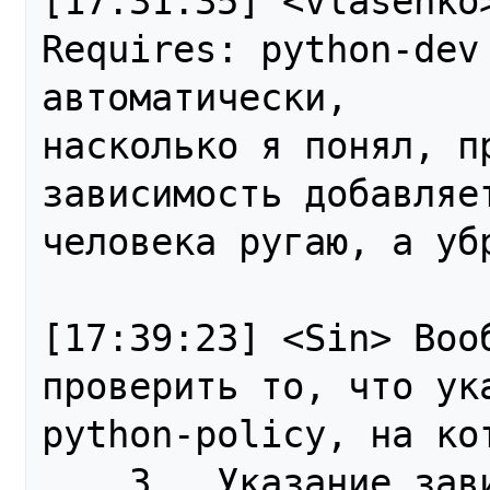
[17:31:35] <vlasenko>
Requires: python-dev 
автоматически, 

насколько я понял, п
зависимость добавляет
человека ругаю, а убр
[17:39:23] <Sin> Воо
проверить то, что ук
python-policy, на кот
    3.  Указание зависимостей
