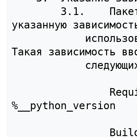
        3.1.    Пакет ДОЛЖЕН содержать явно 
указанную зависимость
            использованного при его сборке. 
Такая зависимость вво
            следующих операторов::

                Requires: python = 
%__python_version

                BuildPreReq: python-devel = 