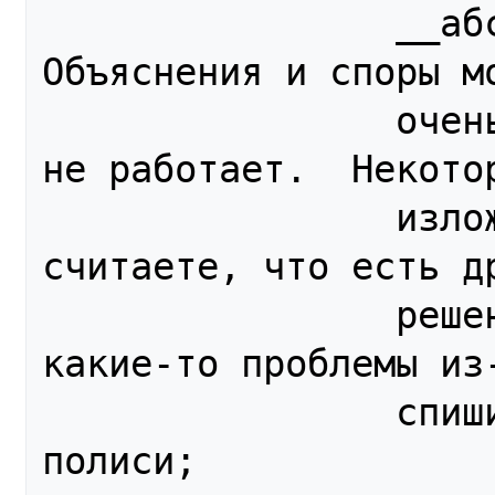
                __абсолютно__ недопустимо. 
Объяснения и споры мо
                очень долгими, но иначе это 
не работает.  Некотор
                изложены в FAQ Q20. Если вы 
считаете, что есть др
                решение, или у вас возникают 
какие-то проблемы из-
                спишитесь с мантейнерами 
полиси;
