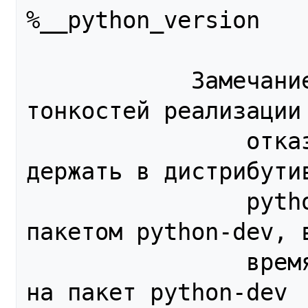
%__python_version

            Замечание: Из-за некоторых 
тонкостей реализации 
                отказатся от того, чбы 
держать в дистрибутив
                python-devel и он провайдится 
пакетом python-dev, в
                время указывать зависимость 
на пакет python-dev
