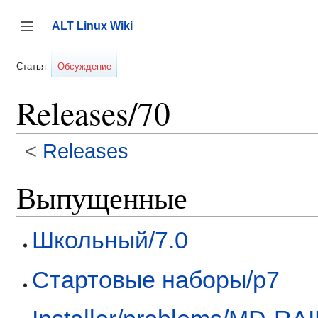
Перейти
к
ALT Linux Wiki
содержанию
Переключить боковую панель
Статья
Обсуждение
Releases/70
<
Releases
Выпущенные
Школьный/7.0
Стартовые наборы/p7