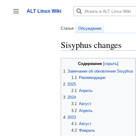
Перейти
к
ALT Linux Wiki
содержанию
Переключить боковую панель
Статья
Обсуждение
Sisyphus changes
Содержание
1
Замечания об обновлении Sisyphus
1.1
Рекомендации
2
2025
2.1
Апрель
3
2024
3.1
Август
3.2
Апрель
4
2023
4.1
Август
4.2
Февраль