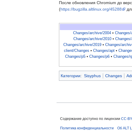
После обновления Chromium до верси
(
https://bugzilla.altlinux.org/45288
для
Changes/archive/2004
•
Changes/
Changes/archive/2010
•
Changes/
Changes/archive/2019
•
Changes/archiv
client/Changes
•
Changes/apt
•
Changes
Changes/p5
•
Changes/p6
•
Changes/r
Категории
:
Sisyphus
Changes
Ad
Содержание доступно по лицензии
CC-BY
Политика конфиденциальности
Об ALT L