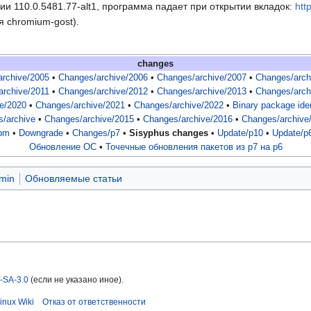
и 110.0.5481.77-alt1, программа падает при открытии вкладок:
htt
 chromium-gost).
changes
archive/2005
•
Changes/archive/2006
•
Changes/archive/2007
•
Changes/arch
archive/2011
•
Changes/archive/2012
•
Changes/archive/2013
•
Changes/arch
e/2020
•
Changes/archive/2021
•
Changes/archive/2022
•
Binary package ide
/archive
•
Changes/archive/2015
•
Changes/archive/2016
•
Changes/archive
pm
•
Downgrade
•
Changes/p7
•
Sisyphus changes
•
Update/p10
•
Update/p
Обновление ОС
•
Точечные обновления пакетов из p7 на p6
min
Обновляемые статьи
-SA-3.0
(если не указано иное).
inux Wiki
Отказ от ответственности