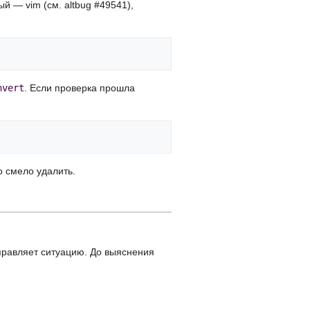
й — vim (см. altbug #49541),
nvert
. Если проверка прошла
о смело удалить.
исправляет ситуацию. До выяснения