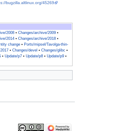
ps://bugzilla.altlinux.org/45269
ive/2008
•
Changes/archive/2009
•
ive/2014
•
Changes/archive/2018
•
ntity change
•
Ports/mipsel/Tavolga-thin-
/2017
•
Changes/devel
•
Changes/glibc
•
6
•
Update/p7
•
Update/p8
•
Update/p9
•