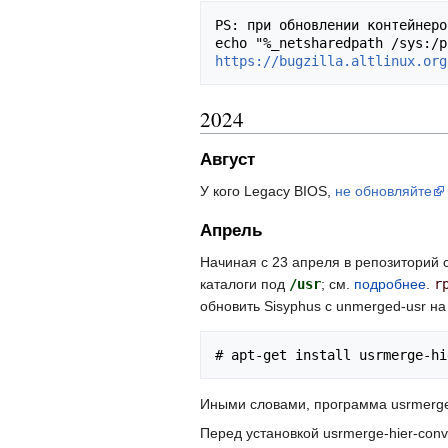
PS: при обновлении контейнеро
https://bugzilla.altlinux.org
2024
Август
У кого Legacy BIOS,
не обновляйте
Апрель
Начиная с 23 апреля в репозиторий 
каталоги под
/usr
; см.
подробнее
.
r
обновить Sisyphus с unmerged-usr н
Иными словами, программа usrmerge-
Перед установкой usrmerge-hier-con