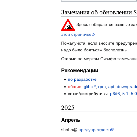
Замечания об обновлении S
Здесь собираются важные за
этой страничке
.
Пожалуйста, если вносите предупреж
надо было бояться» бесполезны.
Старые по меркам Сизифа замечани
Рекомендации
по разработке
общие
;
glibc-*
;
rpm
;
apt
;
downgrad
ветки/дистрибутивы:
p6/t6
;
5.1
;
5.
2025
Апрель
shaba@
предупреждает
: