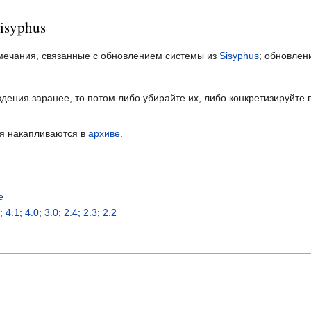
isyphus
мечания, связанные с обновлением системы из
Sisyphus
; обновлен
дения заранее, то потом либо убирайте их, либо конкретизируйте
я накапливаются в
архиве
.
e
0
;
4.1
;
4.0
;
3.0
;
2.4
;
2.3
;
2.2