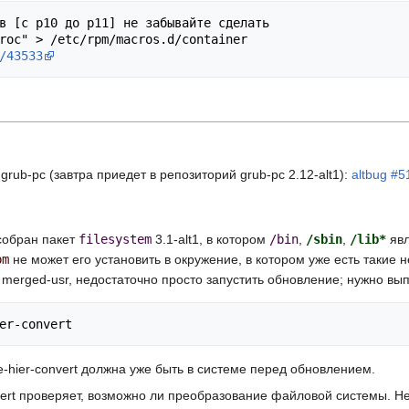
в [с p10 до p11] не забывайте сделать

/43533
grub-pc (завтра приедет в репозиторий grub-pc 2.12-alt1):
altbug #5
собран пакет
filesystem
3.1-alt1, в котором
/bin
,
/sbin
,
/lib*
явл
pm
не может его установить в окружение, в котором уже есть такие н
а merged-usr, недостаточно просто запустить обновление; нужно в
hier-convert должна уже быть в системе перед обновлением.
vert проверяет, возможно ли преобразование файловой системы. Н