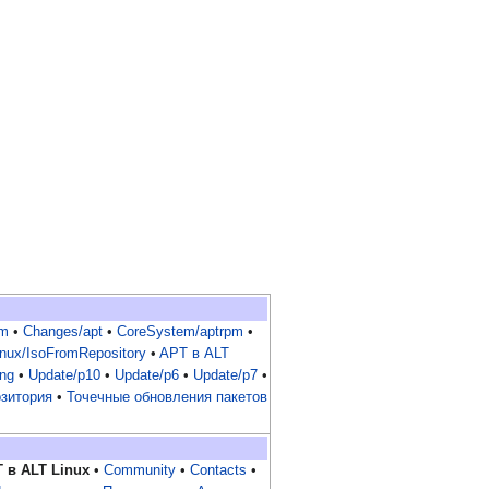
pm
•
Changes/apt
•
CoreSystem/aptrpm
•
nux/IsoFromRepository
•
APT в ALT
ing
•
Update/p10
•
Update/p6
•
Update/p7
•
озитория
•
Точечные обновления пакетов
 в ALT Linux
•
Community
•
Contacts
•