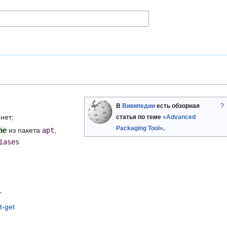
В
Википедии
есть обзорная
?
нет;
статья по теме
«Advanced
Packaging Tool»
.
he
из пакета
apt
,
iases
T
t-get