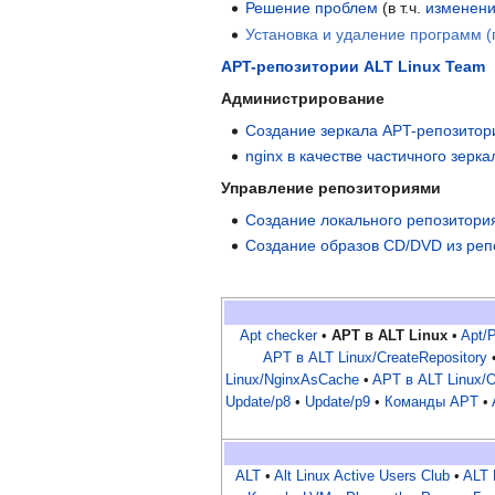
Решение проблем
(в т.ч.
изменени
Установка и удаление программ (
APT-репозитории ALT Linux Team
Администрирование
Создание зеркала APT-репозитор
nginx в качестве частичного зерк
Управление репозиториями
Создание локального репозитори
Создание образов CD/DVD из реп
Apt checker
•
APT в ALT Linux
•
Apt/P
APT в ALT Linux/CreateRepository
Linux/NginxAsCache
•
APT в ALT Linux/
Update/p8
•
Update/p9
•
Команды APT
•
ALT
•
Alt Linux Active Users Club
•
ALT 