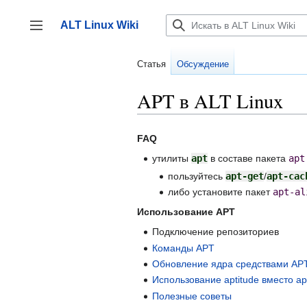
Перейти
к
ALT Linux Wiki
содержанию
Переключить боковую панель
Статья
Обсуждение
APT в ALT Linux
FAQ
утилиты
apt
в составе пакета
apt
пользуйтесь
apt-get
/
apt-cac
либо установите пакет
apt-al
Использование APT
Подключение репозиториев
Команды APT
Обновление ядра средствами AP
Использование aptitude вместо ap
Полезные советы