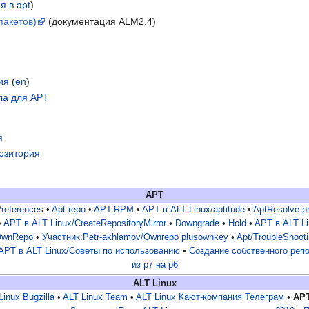
я в apt
)
пакетов)
(документация ALM2.4)
ия
(
en
)
ала для APT
я
озитория
APT
references
•
Apt-repo
•
APT-RPM
•
APT в ALT Linux/aptitude
•
AptResolve.
•
APT в ALT Linux/CreateRepositoryMirror
•
Downgrade
•
Hold
•
APT в ALT Li
OwnRepo
•
Участник:Petr-akhlamov/Ownrepo plusownkey
•
Apt/TroubleShoot
APT в ALT Linux/Советы по использованию
•
Создание собственного реп
из p7 на p6
ALT Linux
Linux Bugzilla
•
ALT Linux Team
•
ALT Linux Кают-компания Телеграм
•
APT