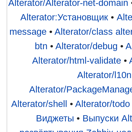
Alterator/Alterator-net-domain
Alterator:Установщик
•
Alte
message
•
Alterator/class alte
btn
•
Alterator/debug
•
A
Alterator/html-validate
•
Alterator/l10n
Alterator/PackageManag
Alterator/shell
•
Alterator/todo
Виджеты
•
Выпуски Alt