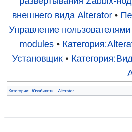
развёртывания Zabbix-но
внешнего вида Alterator
•
Пе
Управление пользователями
modules
•
Категория:Altera
Установщик
•
Категория:Вид
A
Категории
:
Юзабилити
Alterator