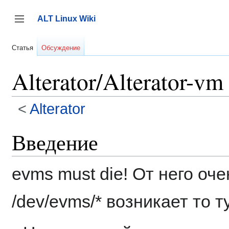
Перейти
к
ALT Linux Wiki
содержанию
Переключить боковую панель
Статья
Обсуждение
Alterator/Alterator-vm
<
Alterator
Введение
evms must die! От него оче
/dev/evms/* возникает то ту