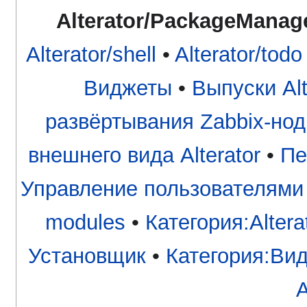
Alterator/PackageMana
Alterator/shell
•
Alterator/todo
Виджеты
•
Выпуски Alt
развёртывания Zabbix-но
внешнего вида Alterator
•
Пе
Управление пользователями
modules
•
Категория:Altera
Установщик
•
Категория:Вид
A