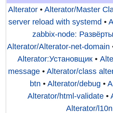
Alterator
•
Alterator/Master Cl
server reload with systemd
•
A
zabbix-node: Развёрт
Alterator/Alterator-net-domain
Alterator:Установщик
•
Alte
message
•
Alterator/class alte
btn
•
Alterator/debug
•
A
Alterator/html-validate
•
Alterator/l10n