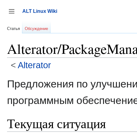
Перейти
к
ALT Linux Wiki
содержанию
Переключить боковую панель
Статья
Обсуждение
Alterator/PackageMan
<
Alterator
Предложения по улучшени
программным обеспечени
Текущая ситуация