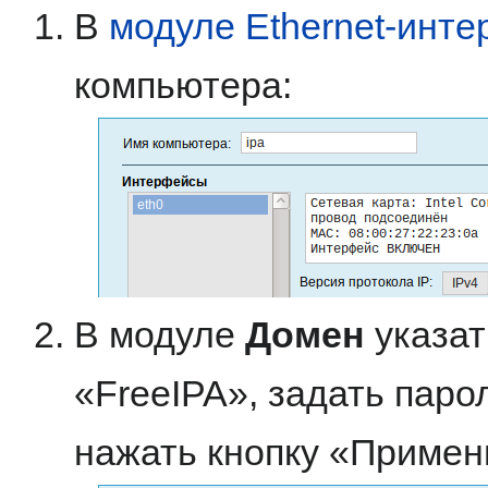
В
модуле Ethernet-инт
компьютера:
В модуле
Домен
указат
«FreeIPA», задать пар
нажать кнопку «Примен