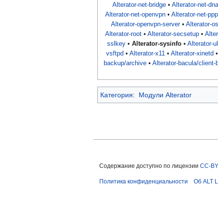
Alterator-net-bridge
•
Alterator-net-dna
Alterator-net-openvpn
•
Alterator-net-pp
Alterator-openvpn-server
•
Alterator-o
Alterator-root
•
Alterator-secsetup
•
Alte
sslkey
•
Alterator-sysinfo
•
Alterator-u
vsftpd
•
Alterator-x11
•
Alterator-xinetd
backup/archive
•
Alterator-bacula/client-
Категория
:
Модули Alterator
Содержание доступно по лицензии
CC-BY
Политика конфиденциальности
Об ALT L