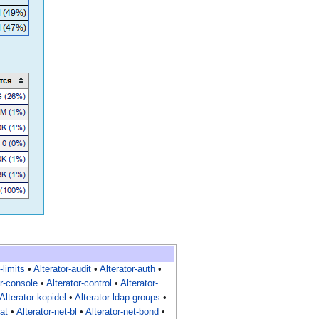
-limits
•
Alterator-audit
•
Alterator-auth
•
or-console
•
Alterator-control
•
Alterator-
Alterator-kopidel
•
Alterator-ldap-groups
•
at
•
Alterator-net-bl
•
Alterator-net-bond
•