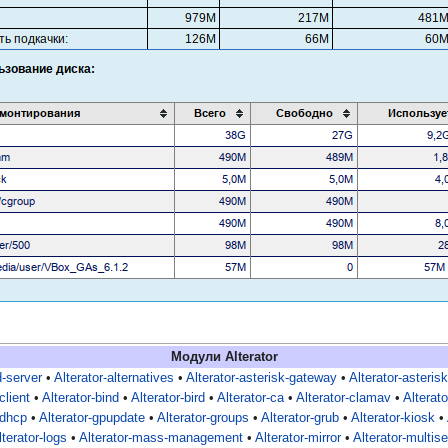
Модули Alterator
d-server
•
Alterator-alternatives
•
Alterator-asterisk-gateway
•
Alterator-asterisk
client
•
Alterator-bind
•
Alterator-bird
•
Alterator-ca
•
Alterator-clamav
•
Alterat
-dhcp
•
Alterator-gpupdate
•
Alterator-groups
•
Alterator-grub
•
Alterator-kiosk
•
lterator-logs
•
Alterator-mass-management
•
Alterator-mirror
•
Alterator-multise