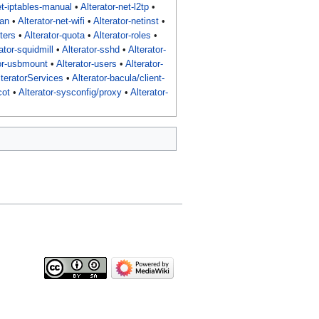
et-iptables-manual
•
Alterator-net-l2tp
•
lan
•
Alterator-net-wifi
•
Alterator-netinst
•
nters
•
Alterator-quota
•
Alterator-roles
•
ator-squidmill
•
Alterator-sshd
•
Alterator-
or-usbmount
•
Alterator-users
•
Alterator-
lteratorServices
•
Alterator-bacula/client-
cot
•
Alterator-sysconfig/proxy
•
Alterator-