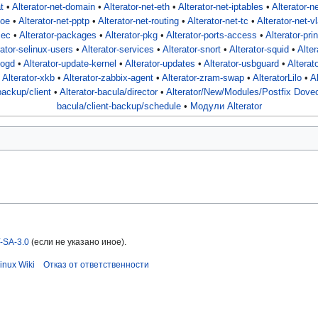
t
•
Alterator-net-domain
•
Alterator-net-eth
•
Alterator-net-iptables
•
Alterator-n
poe
•
Alterator-net-pptp
•
Alterator-net-routing
•
Alterator-net-tc
•
Alterator-net-v
sec
•
Alterator-packages
•
Alterator-pkg
•
Alterator-ports-access
•
Alterator-pri
rator-selinux-users
•
Alterator-services
•
Alterator-snort
•
Alterator-squid
•
Alter
logd
•
Alterator-update-kernel
•
Alterator-updates
•
Alterator-usbguard
•
Alterat
•
Alterator-xkb
•
Alterator-zabbix-agent
•
Alterator-zram-swap
•
AlteratorLilo
•
A
backup/client
•
Alterator-bacula/director
•
Alterator/New/Modules/Postfix Dove
bacula/client-backup/schedule
•
Модули Alterator
-SA-3.0
(если не указано иное).
inux Wiki
Отказ от ответственности