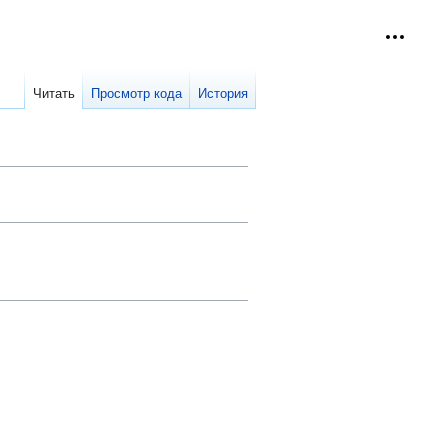
Персон
collap
Читать
Просмотр кода
История