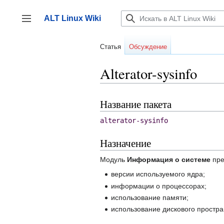
Перейти
к
ALT Linux Wiki
содержанию
Переключить боковую панель
Статья
Обсуждение
Alterator-sysinfo
Название пакета
alterator-sysinfo
Назначение
Модуль
Информация о системе
пре
версии используемого ядра;
информации о процессорах;
использование памяти;
использование дискового простра