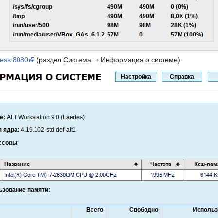
dress:8080
(раздел
Система
⇾
Информация о системе
):