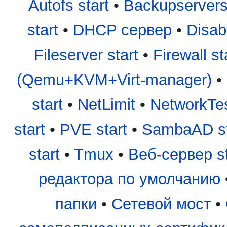
Autofs start
•
Backupservers 
start
•
DHCP сервер
•
Disab
Fileserver start
•
Firewall st
(Qemu+KVM+Virt-manager)
•
start
•
NetLimit
•
NetworkTe
start
•
PVE start
•
SambaAD st
start
•
Tmux
•
Веб-сервер st
редактора по умолчанию
папки
•
Сетевой мост
•