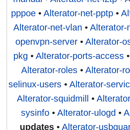
pppoe
•
Alterator-net-pptp
•
Al
Alterator-net-vlan
•
Alterator-n
openvpn-server
•
Alterator-o
pkg
•
Alterator-ports-access
Alterator-roles
•
Alterator-r
selinux-users
•
Alterator-servi
Alterator-squidmill
•
Alterato
sysinfo
•
Alterator-ulogd
•
A
updates
•
Alterator-usbgua