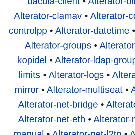
bacula-client
•
Alterator-b
Alterator-clamav
•
Alterator-
controlpp
•
Alterator-datetime
Alterator-groups
•
Alterato
kopidel
•
Alterator-ldap-grou
limits
•
Alterator-logs
•
Alte
mirror
•
Alterator-multiseat
•
A
Alterator-net-bridge
•
Alterat
Alterator-net-eth
•
Alterator-
manual
•
Alterator-net-l2tp
•
A