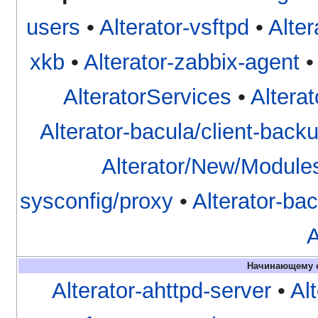
users
•
Alterator-vsftpd
•
Alter
xkb
•
Alterator-zabbix-agent
AlteratorServices
•
Altera
Alterator-bacula/client-backu
Alterator/New/Module
sysconfig/proxy
•
Alterator-ba
A
Начинающему с
Alterator-ahttpd-server
•
Al