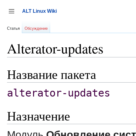
Перейти
к
ALT Linux Wiki
содержанию
Переключить боковую панель
Статья
Обсуждение
Alterator-updates
Название пакета
alterator-updates
Назначение
Модуль
Обновление сис