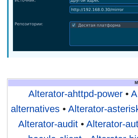
М
Alterator-ahttpd-power
•
A
alternatives
•
Alterator-asteri
Alterator-audit
•
Alterator-au