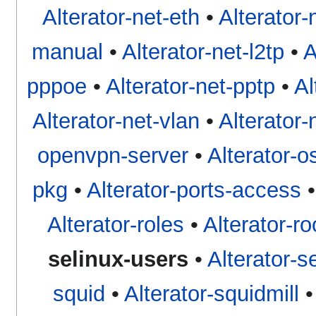
Alterator-net-eth
•
Alterator-
manual
•
Alterator-net-l2tp
•
A
pppoe
•
Alterator-net-pptp
•
Al
Alterator-net-vlan
•
Alterator-n
openvpn-server
•
Alterator-o
pkg
•
Alterator-ports-access
Alterator-roles
•
Alterator-ro
selinux-users
•
Alterator-s
squid
•
Alterator-squidmill