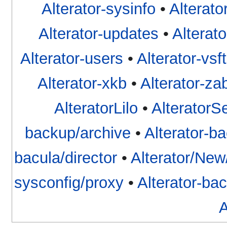
Alterator-sysinfo
•
Alterato
Alterator-updates
•
Alterat
Alterator-users
•
Alterator-vsf
Alterator-xkb
•
Alterator-za
AlteratorLilo
•
AlteratorS
backup/archive
•
Alterator-ba
bacula/director
•
Alterator/New
sysconfig/proxy
•
Alterator-ba
A