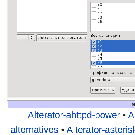
М
Alterator-ahttpd-power
•
A
alternatives
•
Alterator-asteri