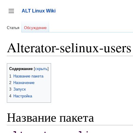
Перейти
к
ALT Linux Wiki
содержанию
Переключить боковую панель
Статья
Обсуждение
Alterator-selinux-users
Содержание
1
Название пакета
2
Назначение
3
Запуск
4
Настройка
Название пакета