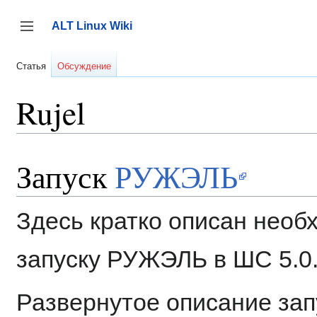
Перейти
к
ALT Linux Wiki
содержанию
Переключить боковую панель
Статья
Обсуждение
Rujel
Запуск
РУЖЭЛЬ
Здесь кратко описан нео
запуску РУЖЭЛЬ в ШС 5.0
Развернутое описание зап