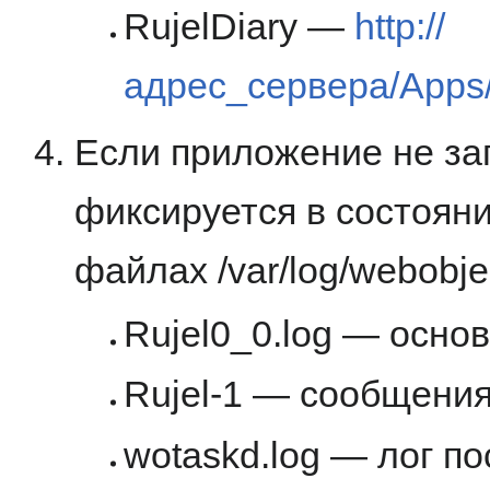
RujelDiary —
http://
адрес_сервера/Apps/
Если приложение не за
фиксируется в состояни
файлах /var/log/webobjec
Rujel0_0.log — осно
Rujel-1 — сообщени
wotaskd.log — лог п